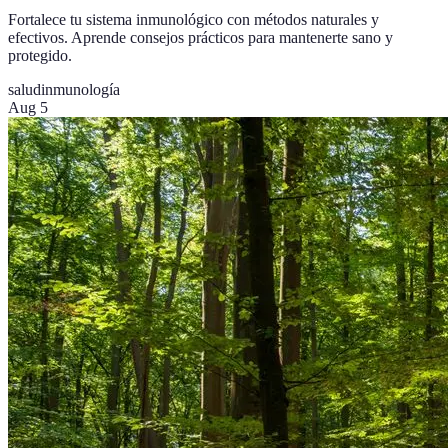
Fortalece tu sistema inmunológico con métodos naturales y
efectivos. Aprende consejos prácticos para mantenerte sano y
protegido.
salud
inmunología
Aug 5