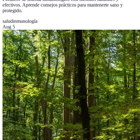
efectivos. Aprende consejos prácticos para mantenerte sano y
protegido.
salud
inmunología
Aug 5