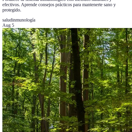
efectivos. Aprende consejos prácticos para mantenerte sano y
protegido.
salud
inmunología
Aug 5