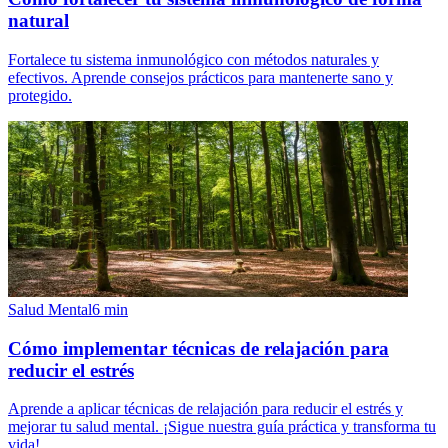
natural
Fortalece tu sistema inmunológico con métodos naturales y
efectivos. Aprende consejos prácticos para mantenerte sano y
protegido.
Salud Mental
6
min
Cómo implementar técnicas de relajación para
reducir el estrés
Aprende a aplicar técnicas de relajación para reducir el estrés y
mejorar tu salud mental. ¡Sigue nuestra guía práctica y transforma tu
vida!