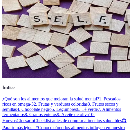
Índice
¿Qué son los alimentos que mejoran la salud mental?
1. Pescados
ricos en omega-3
2. Frutas y verduras coloridas
3. Frutos secos y
semillas
4. Chocolate negro
5. Legumbres
6. Té verde
7. Alimentos
fermentados
8. Granos enteros
9. Aceite de oliva
10.
Huevos
Glossario
Checklist antes de comprar alimentos saludables
📺
Para ir más lejos : *Conoce cómo los alimentos influyen en nuestro