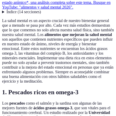
estado anímico*, una análisis completa sobre este tema. Busque en
YouTube: "alimentos y salud mental 2026".
Índice
(
14
secciones
)
La salud mental es un aspecto crucial de nuestro bienestar general
que a menudo se pasa por alto. Cada vez más estudios demuestran
que lo que comemos no solo afecta nuestra salud física, sino también
nuestra salud mental. Los
alimentos que mejoran la salud mental
son aquellos que contienen nutrientes específicos que pueden influir
en nuestro estado de ánimo, niveles de energía y bienestar
emocional. Entre estos nutrientes se encuentran los ácidos grasos
omega-3, las vitaminas del complejo B, los antioxidantes y los
minerales esenciales. Implementar una dieta rica en estos elementos
puede no solo ayudar a prevenir trastornos mentales, sino también
contribuir a la mejora del estado emocional en personas que ya están
enfrentando algunos problemas. Siempre es aconsejable combinar
una buena alimentación con otros hábitos saludables como el
ejercicio y la meditación.
1. Pescados ricos en omega-3
Los
pescados
como el salmón y la sardina son algunas de las
mejores fuentes de
ácidos grasos omega-3
, que son vitales para el
funcionamiento cerebral. Un estudio realizado por la
Universidad