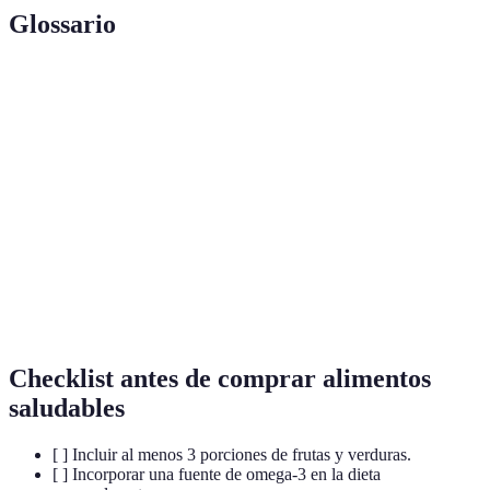
Glossario
Terme
Définition
Ácidos grasos esenciales que benefician la salud
Omega-3
cerebral y cardiovascular.
Sustancias que combaten el daño causado por los
Antioxidantes
radicales libres y el estrés oxidativo.
Bacterias beneficiosas que mejoran la salud
Probióticos
intestinal y, por lo tanto, la salud mental.
Checklist antes de comprar alimentos
saludables
[ ] Incluir al menos 3 porciones de frutas y verduras.
[ ] Incorporar una fuente de omega-3 en la dieta