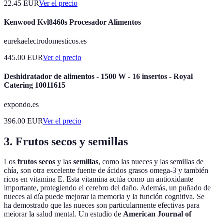
22.45
EUR
Ver el precio
Kenwood Kvl8460s Procesador Alimentos
eurekaelectrodomesticos.es
445.00
EUR
Ver el precio
Deshidratador de alimentos - 1500 W - 16 insertos - Royal
Catering 10011615
expondo.es
396.00
EUR
Ver el precio
3. Frutos secos y semillas
Los
frutos secos
y las
semillas
, como las nueces y las semillas de
chía, son otra excelente fuente de ácidos grasos omega-3 y también
ricos en vitamina E. Esta vitamina actúa como un antioxidante
importante, protegiendo el cerebro del daño. Además, un puñado de
nueces al día puede mejorar la memoria y la función cognitiva. Se
ha demostrado que las nueces son particularmente efectivas para
mejorar la salud mental. Un estudio de
American Journal of