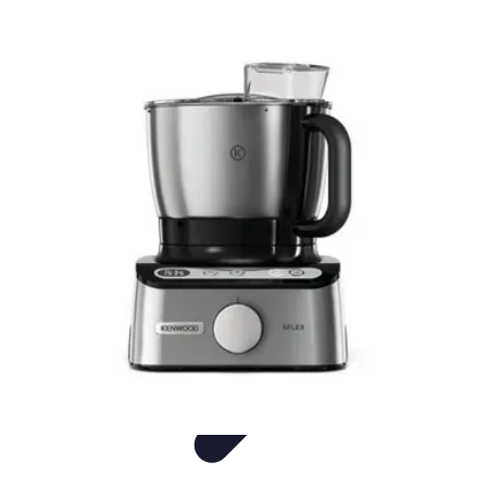
Consejos Salud
Salud Mental
Estilo de Vida
Nutrición
Inmunidad
Salud Inmunológica
Consejos Salud