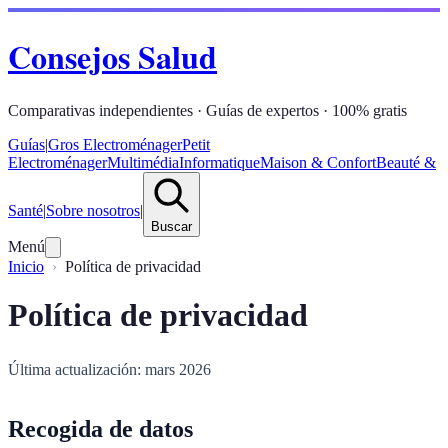
Consejos Salud
Comparativas independientes · Guías de expertos · 100% gratis
Guías
|
Gros Electroménager
Petit
Electroménager
Multimédia
Informatique
Maison & Confort
Beauté &
Santé
|
Sobre nosotros
|
Buscar
Menú
Inicio
Política de privacidad
Política de privacidad
Última actualización: mars 2026
Recogida de datos