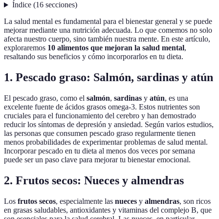
Índice
(
16
secciones
)
La salud mental es fundamental para el bienestar general y se puede
mejorar mediante una nutrición adecuada. Lo que comemos no solo
afecta nuestro cuerpo, sino también nuestra mente. En este artículo,
exploraremos
10 alimentos que mejoran la salud mental
,
resaltando sus beneficios y cómo incorporarlos en tu dieta.
1. Pescado graso: Salmón, sardinas y atún
El pescado graso, como el
salmón
,
sardinas
y
atún
, es una
excelente fuente de ácidos grasos omega-3. Estos nutrientes son
cruciales para el funcionamiento del cerebro y han demostrado
reducir los síntomas de depresión y ansiedad. Según varios estudios,
las personas que consumen pescado graso regularmente tienen
menos probabilidades de experimentar problemas de salud mental.
Incorporar pescado en tu dieta al menos dos veces por semana
puede ser un paso clave para mejorar tu bienestar emocional.
2. Frutos secos: Nueces y almendras
Los
frutos secos
, especialmente las
nueces
y
almendras
, son ricos
en grasas saludables, antioxidantes y vitaminas del complejo B, que
son esenciales para la salud cerebral. Las nueces, en particular,