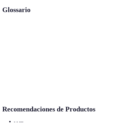
Glossario
Terme
Définition
Ácidos grasos esenciales que el cuerpo no puede
Omega-3
producir y que son vitales para la función
cerebral.
Compuestos que protegen las células del daño
Antioxidantes
oxidativo.
Microorganismos vivos que aportan beneficios a
Probióticos
la salud, especialmente a la salud intestinal.
Recomendaciones de Productos
- - ---