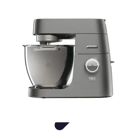
Consejos Salud
Salud Mental
Estilo de Vida
Nutrición
Inmunidad
Salud Inmunológica
Consejos Salud