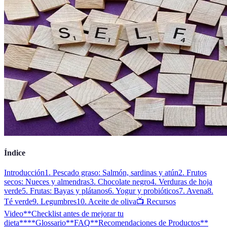
Índice
Introducción
1. Pescado graso: Salmón, sardinas y atún
2. Frutos
secos: Nueces y almendras
3. Chocolate negro
4. Verduras de hoja
verde
5. Frutas: Bayas y plátanos
6. Yogur y probióticos
7. Avena
8.
Té verde
9. Legumbres
10. Aceite de oliva
📺 Recursos
Video
**Checklist antes de mejorar tu
dieta**
**Glossario**
FAQ
**Recomendaciones de Productos**