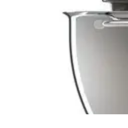
Consejos Salud
Salud Mental
Estilo de Vida
Nutrición
Inmunidad
Salud Inmunológica
Consejos Salud