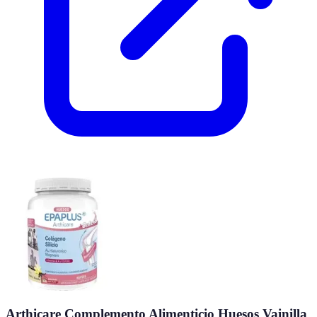
Arthicare Complemento Alimenticio Huesos Vainilla