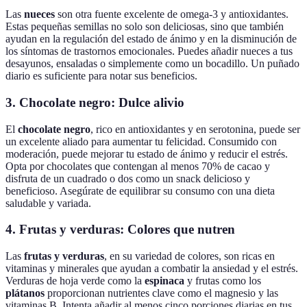
Las
nueces
son otra fuente excelente de omega-3 y antioxidantes.
Estas pequeñas semillas no solo son deliciosas, sino que también
ayudan en la regulación del estado de ánimo y en la disminución de
los síntomas de trastornos emocionales. Puedes añadir nueces a tus
desayunos, ensaladas o simplemente como un bocadillo. Un puñado
diario es suficiente para notar sus beneficios.
3. Chocolate negro: Dulce alivio
El
chocolate negro
, rico en antioxidantes y en serotonina, puede ser
un excelente aliado para aumentar tu felicidad. Consumido con
moderación, puede mejorar tu estado de ánimo y reducir el estrés.
Opta por chocolates que contengan al menos 70% de cacao y
disfruta de un cuadrado o dos como un snack delicioso y
beneficioso. Asegúrate de equilibrar su consumo con una dieta
saludable y variada.
4. Frutas y verduras: Colores que nutren
Las
frutas y verduras
, en su variedad de colores, son ricas en
vitaminas y minerales que ayudan a combatir la ansiedad y el estrés.
Verduras de hoja verde como la
espinaca
y frutas como los
plátanos
proporcionan nutrientes clave como el magnesio y las
vitaminas B. Intenta añadir al menos cinco porciones diarias en tus