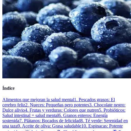
Índice
Alimentos que mejoran la salud mental
1. Pescados grasos: El
cerebro feliz
2. Nueces: Pequeñas pero potentes
3. Chocolate negro:
Dulce alivio
4. Frutas y verduras: Colores que nutren
5. Probióticos:
Salud intestinal = salud mental
6. Granos enteros: Energía
sostenida
7. Plátanos: Bocados de felicidad
8. Té verde: Serenidad en
una taza
9. Aceite de oliva: Grasa saludable
10. Espinacas: Potente