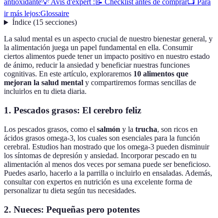
antioxidante
💡 Avis d'expert :
📝 Checklist antes de comprar
📺 Para
ir más lejos:
Glossaire
Índice
(
15
secciones
)
La salud mental es un aspecto crucial de nuestro bienestar general, y
la alimentación juega un papel fundamental en ella. Consumir
ciertos alimentos puede tener un impacto positivo en nuestro estado
de ánimo, reducir la ansiedad y beneficiar nuestras funciones
cognitivas. En este artículo, exploraremos
10 alimentos que
mejoran la salud mental
y compartiremos formas sencillas de
incluirlos en tu dieta diaria.
1. Pescados grasos: El cerebro feliz
Los pescados grasos, como el
salmón
y la
trucha
, son ricos en
ácidos grasos omega-3, los cuales son esenciales para la función
cerebral. Estudios han mostrado que los omega-3 pueden disminuir
los síntomas de depresión y ansiedad. Incorporar pescado en tu
alimentación al menos dos veces por semana puede ser beneficioso.
Puedes asarlo, hacerlo a la parrilla o incluirlo en ensaladas. Además,
consultar con expertos en nutrición es una excelente forma de
personalizar tu dieta según tus necesidades.
2. Nueces: Pequeñas pero potentes