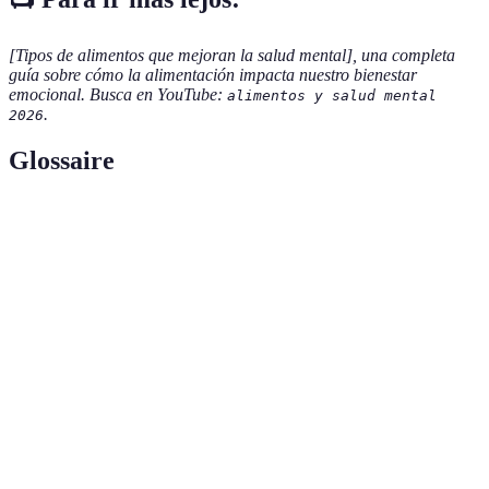
[Tipos de alimentos que mejoran la salud mental], una completa
guía sobre cómo la alimentación impacta nuestro bienestar
emocional. Busca en YouTube:
alimentos y salud mental
.
2026
Glossaire
Terme
Définition
Microorganismos vivos que benefician la salud
Probióticos
intestinal.
Ácidos grasos esenciales que ayudan en funciones
Omega-3
cerebrales y del corazón.
Molécules que combaten el estrés oxidativo en el
Antioxidantes
cuerpo.