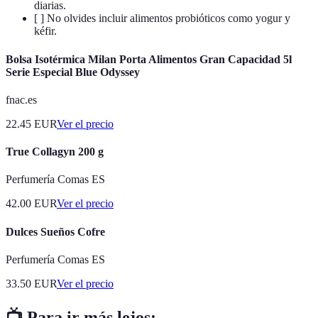
diarias.
[ ] No olvides incluir alimentos probióticos como yogur y
kéfir.
Bolsa Isotérmica Milan Porta Alimentos Gran Capacidad 5l
Serie Especial Blue Odyssey
fnac.es
22.45
EUR
Ver el precio
True Collagyn 200 g
Perfumería Comas ES
42.00
EUR
Ver el precio
Dulces Sueños Cofre
Perfumería Comas ES
33.50
EUR
Ver el precio
📺 Para ir más lejos: