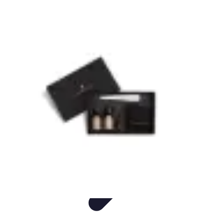
Consejos Salud
Salud Mental
Estilo de Vida
Nutrición
Inmunidad
Salud Inmunológica
Consejos Salud