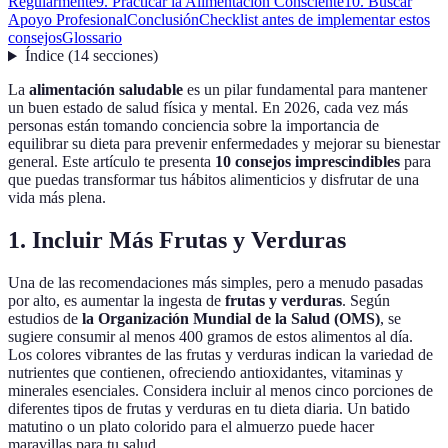
Regularmente
9. Practicar la Alimentación Consciente
10. Buscar
Apoyo Profesional
Conclusión
Checklist antes de implementar estos
consejos
Glossario
Índice
(
14
secciones
)
La
alimentación saludable
es un pilar fundamental para mantener
un buen estado de salud física y mental. En 2026, cada vez más
personas están tomando conciencia sobre la importancia de
equilibrar su dieta para prevenir enfermedades y mejorar su bienestar
general. Este artículo te presenta
10 consejos imprescindibles
para
que puedas transformar tus hábitos alimenticios y disfrutar de una
vida más plena.
1. Incluir Más Frutas y Verduras
Una de las recomendaciones más simples, pero a menudo pasadas
por alto, es aumentar la ingesta de
frutas y verduras
. Según
estudios de
la Organización Mundial de la Salud (OMS)
, se
sugiere consumir al menos 400 gramos de estos alimentos al día.
Los colores vibrantes de las frutas y verduras indican la variedad de
nutrientes que contienen, ofreciendo antioxidantes, vitaminas y
minerales esenciales. Considera incluir al menos cinco porciones de
diferentes tipos de frutas y verduras en tu dieta diaria. Un batido
matutino o un plato colorido para el almuerzo puede hacer
maravillas para tu salud.