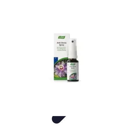
Consejos Salud
Salud Mental
Estilo de Vida
Nutrición
Inmunidad
Salud Inmunológica
Consejos Salud