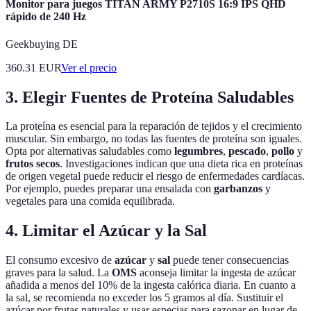
Monitor para juegos TITAN ARMY P2710S 16:9 IPS QHD
rápido de 240 Hz
Geekbuying DE
360.31
EUR
Ver el precio
3. Elegir Fuentes de Proteína Saludables
La proteína es esencial para la reparación de tejidos y el crecimiento
muscular. Sin embargo, no todas las fuentes de proteína son iguales.
Opta por alternativas saludables como
legumbres
,
pescado
,
pollo
y
frutos secos
. Investigaciones indican que una dieta rica en proteínas
de origen vegetal puede reducir el riesgo de enfermedades cardíacas.
Por ejemplo, puedes preparar una ensalada con
garbanzos
y
vegetales para una comida equilibrada.
4. Limitar el Azúcar y la Sal
El consumo excesivo de
azúcar
y
sal
puede tener consecuencias
graves para la salud. La
OMS
aconseja limitar la ingesta de azúcar
añadida a menos del 10% de la ingesta calórica diaria. En cuanto a
la sal, se recomienda no exceder los 5 gramos al día. Sustituir el
azúcar por frutas naturales y usar especias para sazonar en lugar de