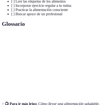
[ ] Leer las etiquetas de los alimentos
[ ] Incorporar ejercicio regular a tu rutina
[ ] Practicar la alimentación consciente
[ ] Buscar apoyo de un profesional
Glossario
Terme
Définition
Alimentación
Práctica de prestar atención plena al comer,
Consciente
incluyendo sabores y señales de hambre.
Granos
Incluir granos no refinados que conservan sus
Integrales
nutrientes, como el trigo integral.
Proteínas
Fuentes de proteína de origen vegetal, como
Vegetales
legumbres y frutos secos.
>
📺 Para ir más lejos:
Cómo llevar una alimentación saludable
,