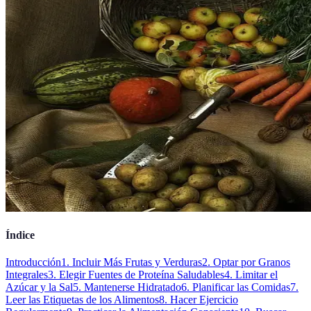
Índice
Introducción
1. Incluir Más Frutas y Verduras
2. Optar por Granos
Integrales
3. Elegir Fuentes de Proteína Saludables
4. Limitar el
Azúcar y la Sal
5. Mantenerse Hidratado
6. Planificar las Comidas
7.
Leer las Etiquetas de los Alimentos
8. Hacer Ejercicio