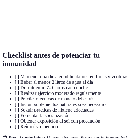
Proteínas producidas por el sistema inmunológico
Anticuerpos
para neutralizar patógenos.
Proteínas que facilitan la comunicación entre
Citoquinas
células y regulan la respuesta inmunológica.
Checklist antes de potenciar tu
inmunidad
[ ] Mantener una dieta equilibrada rica en frutas y verduras
[ ] Beber al menos 2 litros de agua al día
[ ] Dormir entre 7-9 horas cada noche
[ ] Realizar ejercicio moderado regularmente
[ ] Practicar técnicas de manejo del estrés
[ ] Incluir suplementos naturales si es necesario
[ ] Seguir prácticas de higiene adecuadas
[ ] Fomentar la socialización
[ ] Obtener exposición al sol con precaución
[ ] Reír más a menudo
📺 Para ir más lejos:
10 consejos para fortalecer tu inmunidad
,