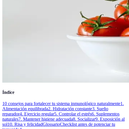
Índice
10 consejos para fortalecer tu sistema inmunológico naturalmente
1.
Alimentación equilibrada
2. Hidratación constante
3. Sueño
reparador
4. Ejercicio regular
5. Controlar el estrés
6. Suplementos
naturales
7. Mantener higiene adecuada
8. Socializar
9. Exposición al
sol
10. Risa y felicidad
Glossario
Checklist antes de potenciar tu