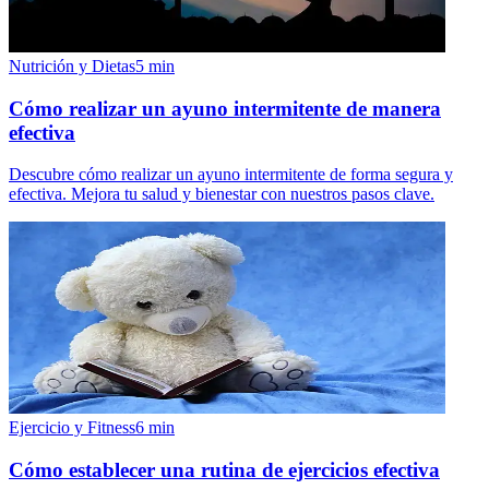
Nutrición y Dietas
5
min
Cómo realizar un ayuno intermitente de manera
efectiva
Descubre cómo realizar un ayuno intermitente de forma segura y
efectiva. Mejora tu salud y bienestar con nuestros pasos clave.
Ejercicio y Fitness
6
min
Cómo establecer una rutina de ejercicios efectiva