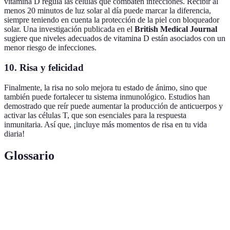
vitamina D regula las células que combaten infecciones. Recibir al
menos 20 minutos de luz solar al día puede marcar la diferencia,
siempre teniendo en cuenta la protección de la piel con bloqueador
solar. Una investigación publicada en el
British Medical Journal
sugiere que niveles adecuados de vitamina D están asociados con un
menor riesgo de infecciones.
10. Risa y felicidad
Finalmente, la risa no solo mejora tu estado de ánimo, sino que
también puede fortalecer tu sistema inmunológico. Estudios han
demostrado que reír puede aumentar la producción de anticuerpos y
activar las células T, que son esenciales para la respuesta
inmunitaria. Así que, ¡incluye más momentos de risa en tu vida
diaria!
Glossario
Terme
Définition
Sistema
Conjunto de estructuras y procesos biológicos que
inmunológico
protegen al organismo contra agentes externos.