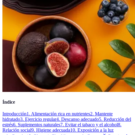
Índice
Introducción
1. Alimentación rica en nutrientes
2. Mantente
hidratado
3. Ejercicio regular
4. Descanso adecuado
5. Reducción del
estrés
6. Suplementos naturales
7. Evitar el tabaco y el alcohol
8.
Relación social
9. Higiene adecuada
10. Exposición a la luz