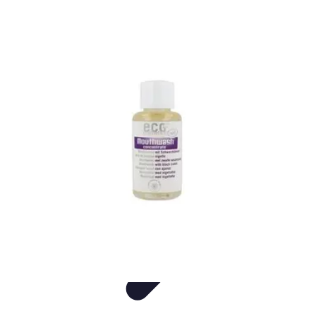
Consejos Salud
Salud Mental
Estilo de Vida
Nutrición
Inmunidad
Salud Inmunológica
Consejos Salud