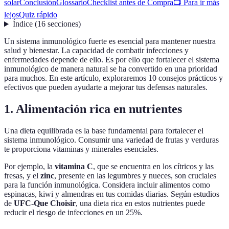
solar
Conclusión
Glossario
Checklist antes de Compra
📺 Para ir más
lejos
Quiz rápido
Índice
(
16
secciones
)
Un sistema inmunológico fuerte es esencial para mantener nuestra
salud y bienestar. La capacidad de combatir infecciones y
enfermedades depende de ello. Es por ello que fortalecer el sistema
inmunológico de manera natural se ha convertido en una prioridad
para muchos. En este artículo, exploraremos 10 consejos prácticos y
efectivos que pueden ayudarte a mejorar tus defensas naturales.
1. Alimentación rica en nutrientes
Una dieta equilibrada es la base fundamental para fortalecer el
sistema inmunológico. Consumir una variedad de frutas y verduras
te proporciona vitaminas y minerales esenciales.
Por ejemplo, la
vitamina C
, que se encuentra en los cítricos y las
fresas, y el
zinc
, presente en las legumbres y nueces, son cruciales
para la función inmunológica. Considera incluir alimentos como
espinacas, kiwi y almendras en tus comidas diarias. Según estudios
de
UFC-Que Choisir
, una dieta rica en estos nutrientes puede
reducir el riesgo de infecciones en un 25%.