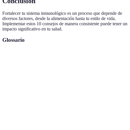
Conclusión
Fortalecer tu sistema inmunológico es un proceso que depende de
diversos factores, desde la alimentación hasta tu estilo de vida.
Implementar estos 10 consejos de manera consistente puede tener un
impacto significativo en tu salud.
Glossario
Terme
Définition
Capacidad del organismo para resistir infecciones a
Inmunidad
través del sistema inmunológico.
Proteínas que regulan la respuesta inmunitaria y la
Citoquinas
inflamación.
Microorganismos vivos que, cuando se consumen en
Probióticos
cantidades adecuadas, ofrecen beneficios para la
salud.