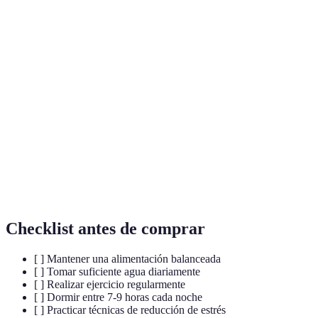
Terme
Définition
Sistema
Conjunto de mecanismos de defensa que protegen
inmunológico
al organismo de infecciones y enfermedades.
Microorganismos que, al ser administrados en
Probióticos
cantidades adecuadas, aportan beneficios a la
salud.
Proteínas que regulan la respuesta inmunitaria y
Citoquinas
la inflamación.
Checklist antes de comprar
[ ] Mantener una alimentación balanceada
[ ] Tomar suficiente agua diariamente
[ ] Realizar ejercicio regularmente
[ ] Dormir entre 7-9 horas cada noche
[ ] Practicar técnicas de reducción de estrés