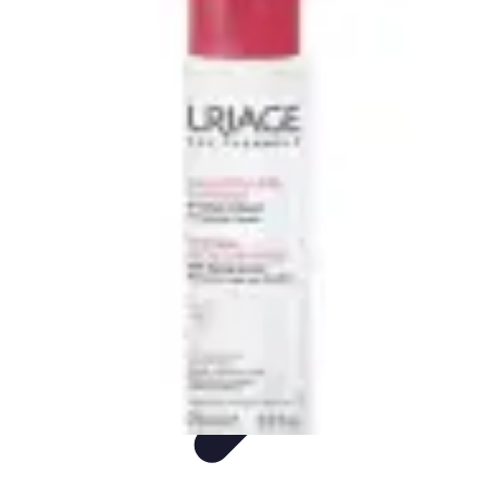
Consejos Salud
Salud Mental
Estilo de Vida
Nutrición
Inmunidad
Salud Inmunológica
Consejos Salud