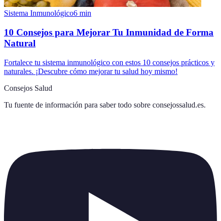
Sistema Inmunológico
6
min
10 Consejos para Mejorar Tu Inmunidad de Forma
Natural
Fortalece tu sistema inmunológico con estos 10 consejos prácticos y
naturales. ¡Descubre cómo mejorar tu salud hoy mismo!
Consejos Salud
Tu fuente de información para saber todo sobre
consejossalud.es
.