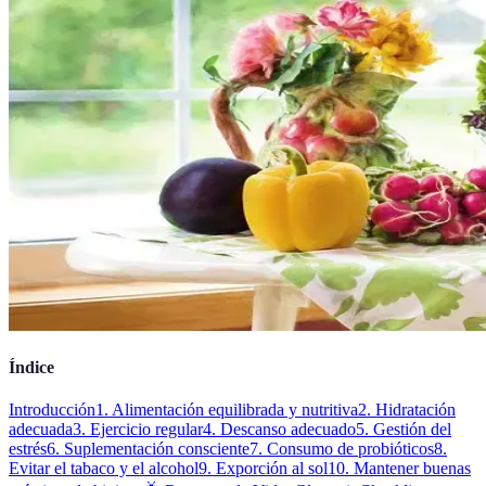
Índice
Introducción
1. Alimentación equilibrada y nutritiva
2. Hidratación
adecuada
3. Ejercicio regular
4. Descanso adecuado
5. Gestión del
estrés
6. Suplementación consciente
7. Consumo de probióticos
8.
Evitar el tabaco y el alcohol
9. Exporción al sol
10. Mantener buenas