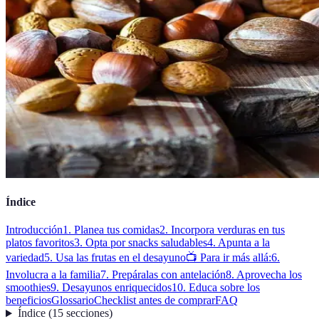
Índice
Introducción
1. Planea tus comidas
2. Incorpora verduras en tus
platos favoritos
3. Opta por snacks saludables
4. Apunta a la
variedad
5. Usa las frutas en el desayuno
📺 Para ir más allá:
6.
Involucra a la familia
7. Prepáralas con antelación
8. Aprovecha los
smoothies
9. Desayunos enriquecidos
10. Educa sobre los
beneficios
Glossario
Checklist antes de comprar
FAQ
Índice
(
15
secciones
)