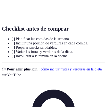
Bebidas a base de frutas y verduras, mezcladas con
Smoothies
líquidos, que se pueden llenar de nutrientes y son
fáciles de consumir.
Checklist antes de comprar
[ ] Planificar las comidas de la semana.
[ ] Incluir una porción de verduras en cada comida.
[ ] Preparar snacks saludables.
[ ] Variar las frutas y verduras de la dieta.
[ ] Involucrar a la familia en la cocina.
📺
Pour aller plus loin :
cómo incluir frutas y verduras en la dieta
sur YouTube