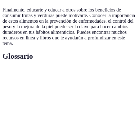
Finalmente, educarte y educar a otros sobre los beneficios de
consumir frutas y verduras puede motivarte. Conocer la importancia
de estos alimentos en la prevención de enfermedades, el control del
peso y la mejora de la piel puede ser la clave para hacer cambios
duraderos en tus hábitos alimenticios. Puedes encontrar muchos
recursos en línea y libros que te ayudarán a profundizar en este
tema.
Glossario
Terme
Définition
Alimentos que contienen semillas y provienen de
Frutas
plantas, reconocidos por su sabor dulce o ácido y su
alto contenido en vitaminas.
Partes comestibles de plantas que no son frutas,
Verduras
incluyendo hojas, raíces y tallos, esenciales para una
dieta equilibrada.