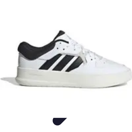
Consejos Salud
Salud Mental
Estilo de Vida
Nutrición
Inmunidad
Salud Inmunológica
Consejos Salud