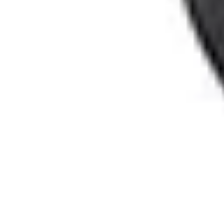
Consejos Salud
Salud Mental
Estilo de Vida
Nutrición
Inmunidad
Salud Inmunológica
Consejos Salud