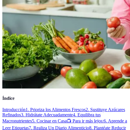
Índice
Introducción
1. Prioriza los Alimentos Frescos
2. Sustituye Azúcares
Refinados
3. Hidrátate Adecuadamente
4. Equilibra tus
Macronutrientes
5. Cocinar en Casa
📺 Para ir más lejos:
6. Aprende a
Leer Etiquetas
7. Realiza Un Diario Alimenticio
8. Plantéate Reducir