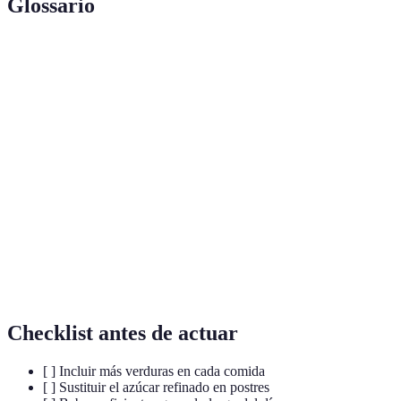
Glossario
Terme
Définition
Nutriments nécessaires à la croissance et à la
Macronutrientes
santé, y compris les protéines, les glucides et
les graisses.
Composés qui préviennent l'oxydation et la
Antioxydants
détérioration des cellules, trouvés dans de
nombreux fruits et légumes.
Mesure de la quantité de nutriments
Biodisponibilité
disponibles pour absorption dans le corps.
Checklist antes de actuar
[ ] Incluir más verduras en cada comida
[ ] Sustituir el azúcar refinado en postres