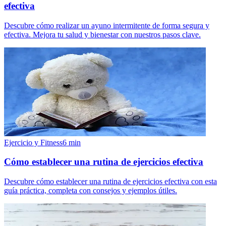
efectiva
Descubre cómo realizar un ayuno intermitente de forma segura y
efectiva. Mejora tu salud y bienestar con nuestros pasos clave.
Ejercicio y Fitness
6
min
Cómo establecer una rutina de ejercicios efectiva
Descubre cómo establecer una rutina de ejercicios efectiva con esta
guía práctica, completa con consejos y ejemplos útiles.