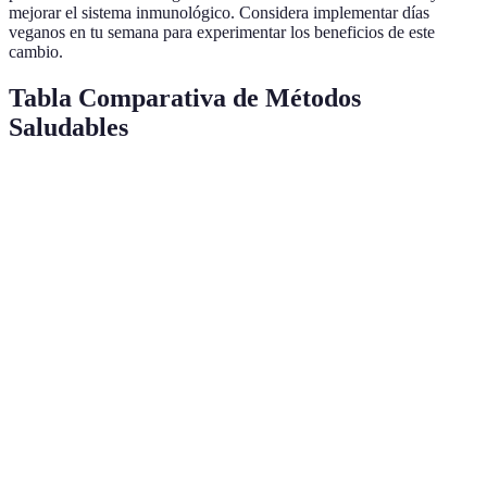
mejorar el sistema inmunológico. Considera implementar días
veganos en tu semana para experimentar los beneficios de este
cambio.
Tabla Comparativa de Métodos
Saludables
Método
Beneficios
Ejemplo
Dificultad
Cocinar en
Control sobre
Recetas
Bajo
casa
ingredientes
caseras
Leer
Mejora en
Compras
Medio
etiquetas
elecciones
conscientes
Aumento de
Hidratarse
Agua y tés
Bajo
energía
Reducir
Prevención de
Frutas como
Bajo
azúcares
enfermedades
postre