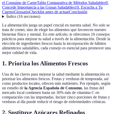
el Consumo de Carne
Tabla Comparativa de Métodos Saludables
9.
Concede Importancia a las Grasas Saludables
10. Escucha a Tu
Cuerpo
Glossario
Checklist antes de actuar
Conclusión
Índice
(
16
secciones
)
La alimentación juega un papel crucial en nuestra salud. No solo se
trata de comer, sino de elegir los alimentos que favorecen nuestro
bienestar físico y mental. En este artículo, te ofrecemos 10 consejos
prácticos para mejorar tu salud a través de la alimentación. Desde la
elección de ingredientes frescos hasta la incorporación de hábitos
alimenticios saludables, cada consejo es esencial para promover una
mejor calidad de vida.
1. Prioriza los Alimentos Frescos
Una de las claves para mejorar la salud mediante la alimentación es
priorizar los alimentos frescos. Frutas y verduras de temporada, así
como productos locales, ofrecen más nutrientes. Por ejemplo, según
un estudio de
la Agencia Española de Consumo
, las frutas del
mercado local contienen hasta un 30% más de vitamina C en
comparación con las importadas. Incluir cinco porciones de frutas y
verduras al día puede reducir el riesgo de enfermedades crónicas.
2. Sustituye Azúcares Refinados