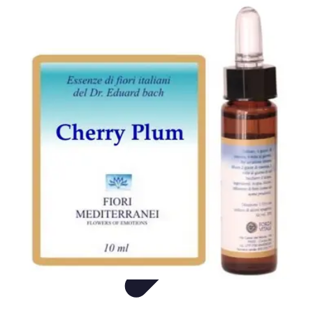
Consejos Salud
Salud Mental
Estilo de Vida
Nutrición
Inmunidad
Salud Inmunológica
Consejos Salud