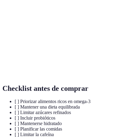
Terme
Définition
Ácidos grasos esenciales que ayudan en el
Omega-3
funcionamiento del cerebro y en la regulación del
estado de ánimo.
Bacterias beneficiosas que ayudan a mantener un
Probióticos
intestino saludable y mejoran la salud mental.
Alimentación
Práctica de estar presente y consciente durante las
consciente
comidas, disfrutando de cada bocado.
Checklist antes de comprar
[ ] Priorizar alimentos ricos en omega-3
[ ] Mantener una dieta equilibrada
[ ] Limitar azúcares refinados
[ ] Incluir probióticos
[ ] Mantenerse hidratado
[ ] Planificar las comidas
[ ] Limitar la cafeína