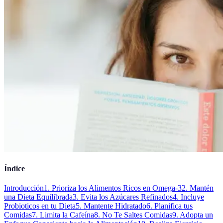
Índice
Introducción
1. Prioriza los Alimentos Ricos en Omega-3
2. Mantén
una Dieta Equilibrada
3. Evita los Azúcares Refinados
4. Incluye
Probioticos en tu Dieta
5. Mantente Hidratado
6. Planifica tus
Comidas
7. Limita la Cafeína
8. No Te Saltes Comidas
9. Adopta un