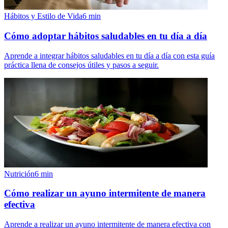
Hábitos y Estilo de Vida
6
min
Cómo adoptar hábitos saludables en tu día a día
Aprende a integrar hábitos saludables en tu día a día con esta guía
práctica llena de consejos útiles y pasos a seguir.
Nutrición
6
min
Cómo realizar un ayuno intermitente de manera
efectiva
Aprende a realizar un ayuno intermitente de manera efectiva con