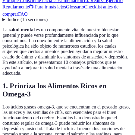
Enfoque Consciente hacia la Alimentación
10. Realiza Ejercicio
Regularmente
📺 Para ir más lejos
Glossario
Checklist antes de
comprar
FAQ
Índice
(
15
secciones
)
La
salud mental
es un componente vital de nuestro bienestar
general y puede verse profundamente influenciada por lo que
consumimos. La conexión entre la alimentación y la salud
psicológica ha sido objeto de numerosos estudios, los cuales
sugieren que ciertos alimentos pueden ayudar a mejorar nuestro
estado de ánimo y disminuir los síntomas de ansiedad y depresión.
En este artículo, te presentamos 10 consejos prácticos que te
ayudarán a mejorar tu salud mental a través de una alimentación
adecuada.
1. Prioriza los Alimentos Ricos en
Omega-3
Los ácidos grasos omega-3, que se encuentran en el pescado graso,
las nueces y las semillas de chía, son esenciales para el buen
funcionamiento del cerebro. Estudios han demostrado que el
consumo regular de omega-3 puede reducir los síntomas de
depresión y ansiedad. Trata de incluir al menos dos porciones de
pescado graso a la semana, como el salmón o las sardinas, para