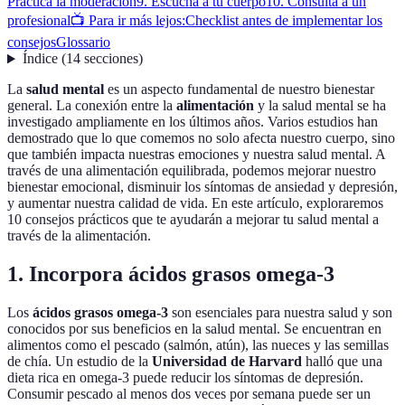
Practica la moderación
9. Escucha a tu cuerpo
10. Consulta a un
profesional
📺 Para ir más lejos:
Checklist antes de implementar los
consejos
Glossario
Índice
(
14
secciones
)
La
salud mental
es un aspecto fundamental de nuestro bienestar
general. La conexión entre la
alimentación
y la salud mental se ha
investigado ampliamente en los últimos años. Varios estudios han
demostrado que lo que comemos no solo afecta nuestro cuerpo, sino
que también impacta nuestras emociones y nuestra salud mental. A
través de una alimentación equilibrada, podemos mejorar nuestro
bienestar emocional, disminuir los síntomas de ansiedad y depresión,
y aumentar nuestra calidad de vida. En este artículo, exploraremos
10 consejos prácticos que te ayudarán a mejorar tu salud mental a
través de la alimentación.
1. Incorpora ácidos grasos omega-3
Los
ácidos grasos omega-3
son esenciales para nuestra salud y son
conocidos por sus beneficios en la salud mental. Se encuentran en
alimentos como el pescado (salmón, atún), las nueces y las semillas
de chía. Un estudio de la
Universidad de Harvard
halló que una
dieta rica en omega-3 puede reducir los síntomas de depresión.
Consumir pescado al menos dos veces por semana puede ser un