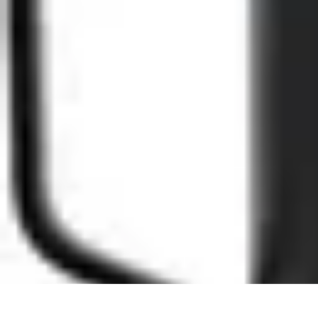
Consejos Salud
Salud Mental
Estilo de Vida
Nutrición
Inmunidad
Salud Inmunológica
Consejos Salud