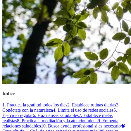
Índice
1. Practica la gratitud todos los días
2. Establece rutinas diarias
3.
Conéctate con la naturaleza
4. Limita el uso de redes sociales
5.
Ejercicio regular
6. Haz pausas saludables
7. Establece metas
realistas
8. Practica la meditación y la atención plena
9. Fomenta
relaciones saludables
10. Busca ayuda profesional si es necesario
🧠