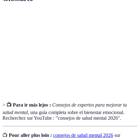
Terme
Définition
Salud
Estado de bienestar emocional y psicológico que
Mental
afecta cómo pensamos, sentimos y actuamos.
Práctica de estar presente y consciente en el
Mindfulness
momento actual sin juicio.
Reconocimiento y aprecio por los aspectos
Gratitud
positivos de nuestra vida.
>
📺 Para ir más lejos :
Consejos de expertos para mejorar tu
salud mental
, una guía completa sobre el bienestar emocional.
Recherchez sur YouTube : "consejos de salud mental 2026".
📺
Pour aller plus loin :
consejos de salud mental 2026
sur