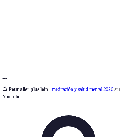
Salud
Estado de bienestar que afecta la forma en que
mental
pensamos, sentimos y actuamos.
Medicina
Conjunto de prácticas y hábitos que buscan prevenir
preventiva
enfermedades y promover la salud.
Salud
Capacidad de manejar nuestras emociones de forma
emocional
constructiva y saludable.
---
📺
Pour aller plus loin :
meditación y salud mental 2026
sur
YouTube