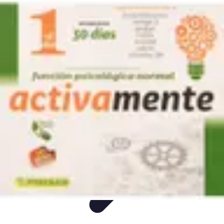
Consejos Salud
Salud Mental
Estilo de Vida
Nutrición
Inmunidad
Salud Inmunológica
Consejos Salud