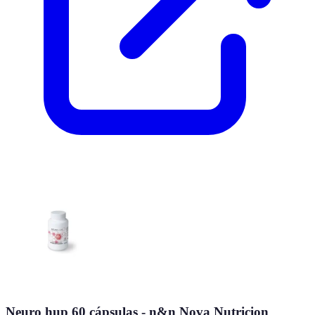
Neuro hup 60 cápsulas - n&n Nova Nutricion