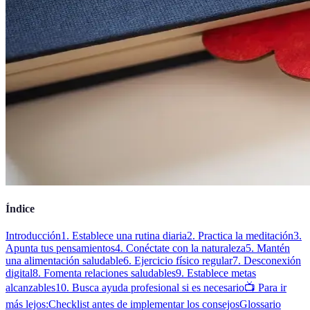
Índice
Introducción
1. Establece una rutina diaria
2. Practica la meditación
3.
Apunta tus pensamientos
4. Conéctate con la naturaleza
5. Mantén
una alimentación saludable
6. Ejercicio físico regular
7. Desconexión
digital
8. Fomenta relaciones saludables
9. Establece metas
alcanzables
10. Busca ayuda profesional si es necesario
📺 Para ir
más lejos:
Checklist antes de implementar los consejos
Glossario