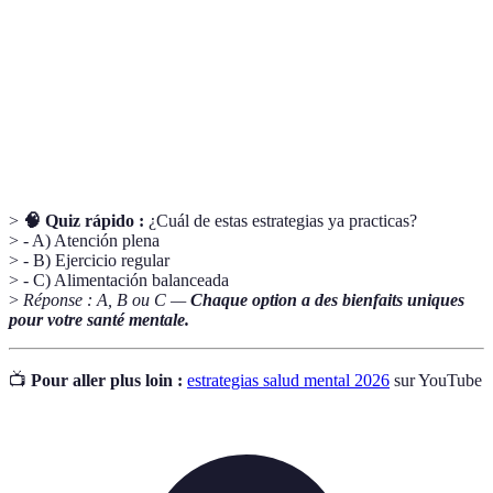
Auto-
Actitud comprensiva hacia uno mismo en
compasión
momentos difíciles.
Conexiones
Relaciones interpersonales que contribuyen al
sociales
bienestar emocional.
>
🧠 Quiz rápido :
¿Cuál de estas estrategias ya practicas?
> - A) Atención plena
> - B) Ejercicio regular
> - C) Alimentación balanceada
>
Réponse : A, B ou C —
Chaque option a des bienfaits uniques
pour votre santé mentale.
📺
Pour aller plus loin :
estrategias salud mental 2026
sur YouTube