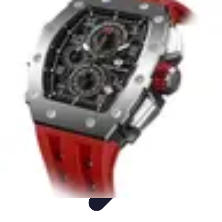
Consejos Salud
Salud Mental
Estilo de Vida
Nutrición
Inmunidad
Salud Inmunológica
Consejos Salud