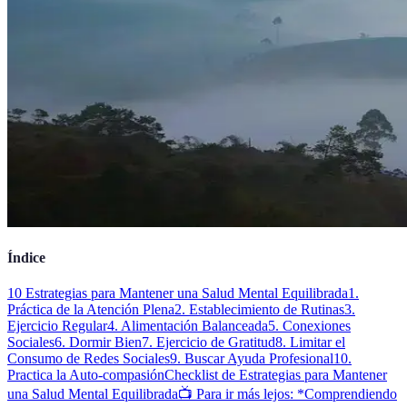
Índice
10 Estrategias para Mantener una Salud Mental Equilibrada
1.
Práctica de la Atención Plena
2. Establecimiento de Rutinas
3.
Ejercicio Regular
4. Alimentación Balanceada
5. Conexiones
Sociales
6. Dormir Bien
7. Ejercicio de Gratitud
8. Limitar el
Consumo de Redes Sociales
9. Buscar Ayuda Profesional
10.
Practica la Auto-compasión
Checklist de Estrategias para Mantener
una Salud Mental Equilibrada
📺 Para ir más lejos: *Comprendiendo