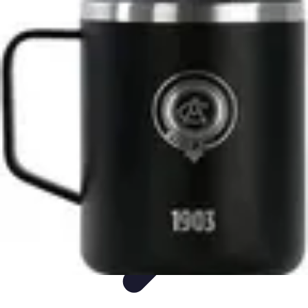
Consejos Salud
Salud Mental
Estilo de Vida
Nutrición
Inmunidad
Salud Inmunológica
Consejos Salud