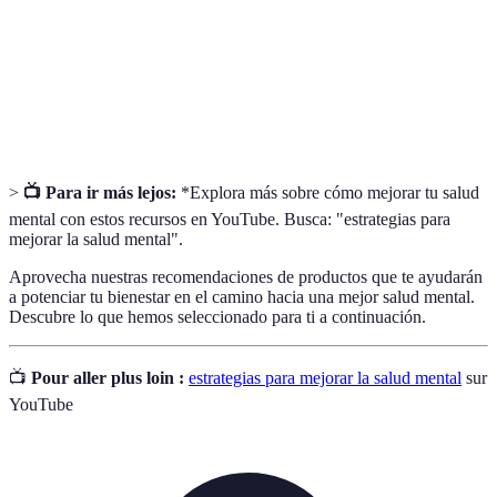
bienestar emocional.
Práctica mental que involucra la concentración y el
Meditación
enfoque para mejorar la claridad mental y la paz
interior.
>
📺 Para ir más lejos:
*Explora más sobre cómo mejorar tu salud
mental con estos recursos en YouTube. Busca: "estrategias para
mejorar la salud mental".
Aprovecha nuestras recomendaciones de productos que te ayudarán
a potenciar tu bienestar en el camino hacia una mejor salud mental.
Descubre lo que hemos seleccionado para ti a continuación.
📺
Pour aller plus loin :
estrategias para mejorar la salud mental
sur
YouTube