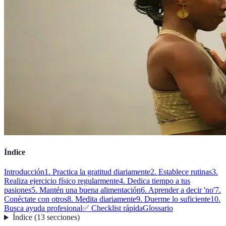
Índice
Introducción
1. Practica la gratitud diariamente
2. Establece rutinas
3.
Realiza ejercicio físico regularmente
4. Dedica tiempo a tus
pasiones
5. Mantén una buena alimentación
6. Aprender a decir 'no'
7.
Conéctate con otros
8. Medita diariamente
9. Duerme lo suficiente
10.
Busca ayuda profesional
✅ Checklist rápida
Glossario
Índice
(
13
secciones
)