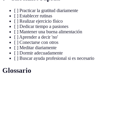
[ ] Practicar la gratitud diariamente
[ ] Establecer rutinas
[ ] Realizar ejercicio físico
[ ] Dedicar tiempo a pasiones
[ ] Mantener una buena alimentación
[ ] Aprender a decir 'no'
[ ] Conectarse con otros
[ ] Meditar diariamente
[ ] Dormir adecuadamente
[ ] Buscar ayuda profesional si es necesario
Glossario
Terme
Définition
Estado de bienestar emocional y psicológico que
Salud
permite a las personas afrontar las tensiones de la
Mental
vida.
Sentimiento de agradecimiento que puede mejorar el
Gratitud