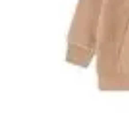
Consejos Salud
Salud Mental
Estilo de Vida
Nutrición
Inmunidad
Salud Inmunológica
Consejos Salud