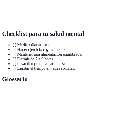
vegetales
Mejora del
Hora de acostarse
Dormir
Noctur
enfoque
regular
Checklist para tu salud mental
[ ] Meditar diariamente.
[ ] Hacer ejercicio regularmente.
[ ] Mantener una alimentación equilibrada.
[ ] Dormir de 7 a 9 horas.
[ ] Pasar tiempo en la naturaleza.
[ ] Limitar el tiempo en redes sociales.
Glossario
Terme
Définition
Salud
Estado de bienestar emocional y psicológico.
Mental