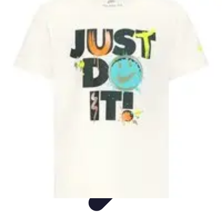
Consejos Salud
Salud Mental
Estilo de Vida
Nutrición
Inmunidad
Salud Inmunológica
Consejos Salud