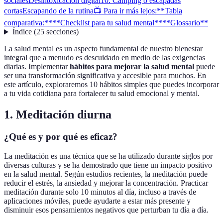
sociales
Desintoxicación digital
10. Camping o escapadas
cortas
Escapando de la rutina
📺 Para ir más lejos:
**Tabla
comparativa:**
**Checklist para tu salud mental**
**Glossario**
Índice
(
25
secciones
)
La salud mental es un aspecto fundamental de nuestro bienestar
integral que a menudo es descuidado en medio de las exigencias
diarias. Implementar
hábitos para mejorar la salud mental
puede
ser una transformación significativa y accesible para muchos. En
este artículo, exploraremos 10 hábitos simples que puedes incorporar
a tu vida cotidiana para fortalecer tu salud emocional y mental.
1. Meditación diurna
¿Qué es y por qué es eficaz?
La meditación es una técnica que se ha utilizado durante siglos por
diversas culturas y se ha demostrado que tiene un impacto positivo
en la salud mental. Según estudios recientes, la meditación puede
reducir el estrés, la ansiedad y mejorar la concentración. Practicar
meditación durante solo 10 minutos al día, incluso a través de
aplicaciones móviles, puede ayudarte a estar más presente y
disminuir esos pensamientos negativos que perturban tu día a día.