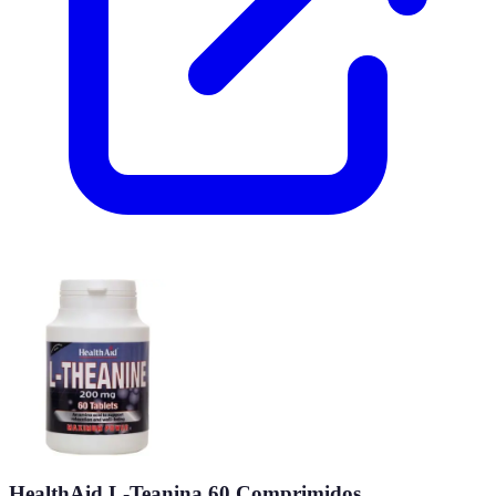
HealthAid L-Teanina 60 Comprimidos