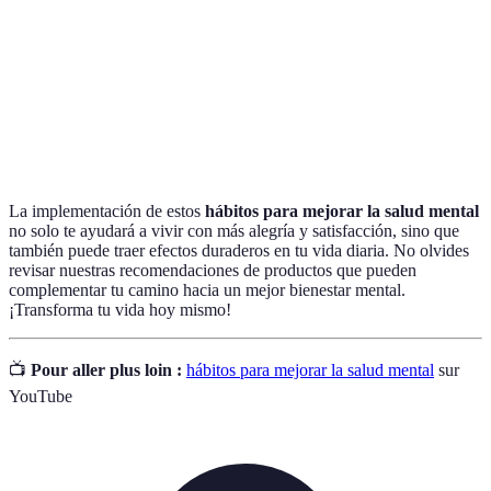
Práctica de atención plena que promueve la calma y
Meditación
la concentración.
Reconocimiento y apreciación de lo positivo en la
Gratitud
vida.
La implementación de estos
hábitos para mejorar la salud mental
no solo te ayudará a vivir con más alegría y satisfacción, sino que
también puede traer efectos duraderos en tu vida diaria. No olvides
revisar nuestras recomendaciones de productos que pueden
complementar tu camino hacia un mejor bienestar mental.
¡Transforma tu vida hoy mismo!
📺
Pour aller plus loin :
hábitos para mejorar la salud mental
sur
YouTube