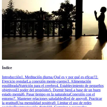
Índice
Introducción
1. Meditación diurna
¿Qué es y por qué es eficaz?
2.
Ejercicio regular
La conexión mente-cuerpo
3. Alimentación
equilibrada
Nutrición para el cerebro
4. Establecimiento de pequeños
objetivos
El poder del propósito
5. Dormir bien
La base de un buen
estado mental
6. Pasar tiempo en la naturaleza
Conexión con el
entorno
7. Mantener relaciones saludables
Red de apoyo
8. Practicar
la gratitud
Una mentalidad positiva
9. Limitar el uso de redes