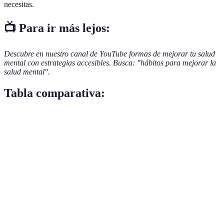
necesitas.
📺 Para ir más lejos:
Descubre en nuestro canal de YouTube formas de mejorar tu salud
mental con estrategias accesibles. Busca: "hábitos para mejorar la
salud mental".
Tabla comparativa:
Hábito
Beneficio mental
Recomendaciones
Frecue
Reducción del
Aplicaciones de
Meditación
Diaria
estrés
meditación
Mejora del estado
3-5
Ejercicio
Actividades físicas
de ánimo
veces/s
Dieta rica en
Alimentación
Nutrición mental
Diaria