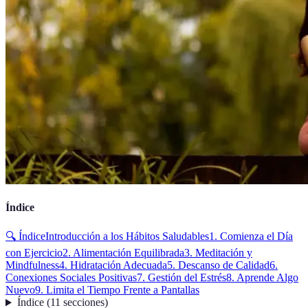
Índice
🔍 Índice
Introducción a los Hábitos Saludables
1. Comienza el Día
con Ejercicio
2. Alimentación Equilibrada
3. Meditación y
Mindfulness
4. Hidratación Adecuada
5. Descanso de Calidad
6.
Conexiones Sociales Positivas
7. Gestión del Estrés
8. Aprende Algo
Nuevo
9. Limita el Tiempo Frente a Pantallas
Índice
(
11
secciones
)