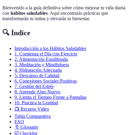
Bienvenido a la guía definitiva sobre cómo mejorar tu vida diaria
con
hábitos saludables
. Aquí encontrarás prácticas que
transformarán tu rutina y elevarán tu bienestar.
🔍 Índice
Introducción a los Hábitos Saludables
1. Comienza el Día con Ejercicio
2. Alimentación Equilibrada
3. Meditación y Mindfulness
4. Hidratación Adecuada
5. Descanso de Calidad
6. Conexiones Sociales Positivas
7. Gestión del Estrés
8. Aprende Algo Nuevo
9. Limita el Tiempo Frente a Pantallas
10. Practica la Gratitud
📺 Recurso Vídeo
Tabla Comparativa
FAQ
🔖 Glossaire
☑️ Checklist