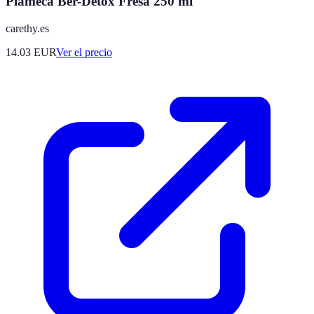
Plameca Ber-Detox Fresa 250 ml
carethy.es
14.03
EUR
Ver el precio