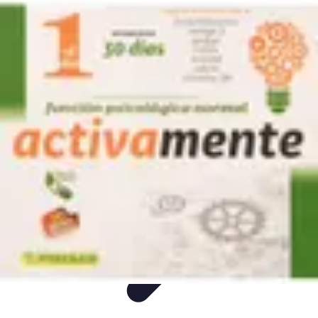
Consejos Salud
Salud Mental
Estilo de Vida
Nutrición
Inmunidad
Salud Inmunológica
Consejos Salud