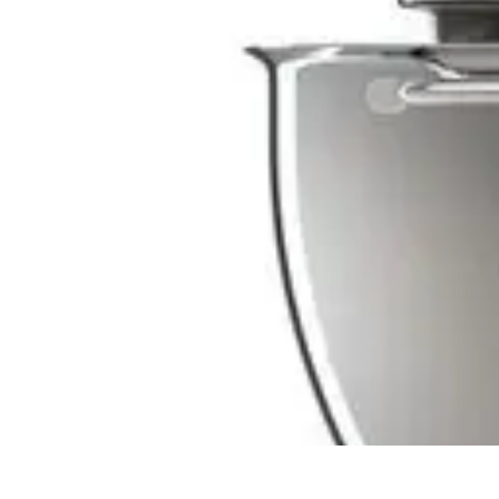
Consejos Salud
Salud Mental
Estilo de Vida
Nutrición
Inmunidad
Salud Inmunológica
Consejos Salud