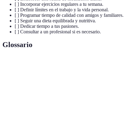
[ ] Incorporar ejercicios regulares a tu semana.
[ ] Definir límites en el trabajo y la vida personal.
[ ] Programar tiempo de calidad con amigos y familiares.
[ ] Seguir una dieta equilibrada y nutritiva.
[ ] Dedicar tiempo a tus pasiones.
[ ] Consultar a un profesional si es necesario.
Glossario
Terme
Définition
Práctica de concentración que promueve la
Meditación
calma y el enfoque.
Hormonas que mejoran el estado de ánimo y
Endorfina
proporcionan sensación de placer.
Terapia
Enfoque terapéutico que ayuda a cambiar
Cognitivo-
pensamientos y comportamientos negativos.
Conductual