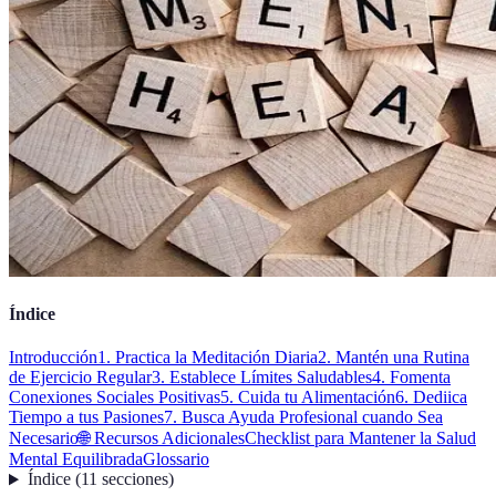
Índice
Introducción
1. Practica la Meditación Diaria
2. Mantén una Rutina
de Ejercicio Regular
3. Establece Límites Saludables
4. Fomenta
Conexiones Sociales Positivas
5. Cuida tu Alimentación
6. Dediica
Tiempo a tus Pasiones
7. Busca Ayuda Profesional cuando Sea
Necesario
🌐 Recursos Adicionales
Checklist para Mantener la Salud
Mental Equilibrada
Glossario
Índice
(
11
secciones
)