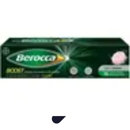
Consejos Salud
Salud Mental
Estilo de Vida
Nutrición
Inmunidad
Salud Inmunológica
Consejos Salud