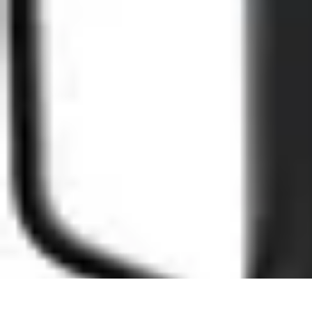
Consejos Salud
Salud Mental
Estilo de Vida
Nutrición
Inmunidad
Salud Inmunológica
Consejos Salud