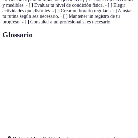
y medibles. - [ ] Evaluar tu nivel de condición física. - [ ] Elegir
actividades que disfrutes. - [ ] Crear un horario regular. - [ ] Ajustar
tu rutina según sea necesario. - [ ] Mantener un registro de tu
progreso. - [ ] Consultar a un profesional si es necesario.
Glossario
Terme
Definición
Rutina de
Conjunto organizado de actividad física que se
ejercicios
realiza regularmente.
Condición
Capacidad del cuerpo para realizar actividades
física
cotidianas sin fatiga excesiva.
Mejora cuantificable en el rendimiento físico, como
Progreso
resistencia y fuerza.