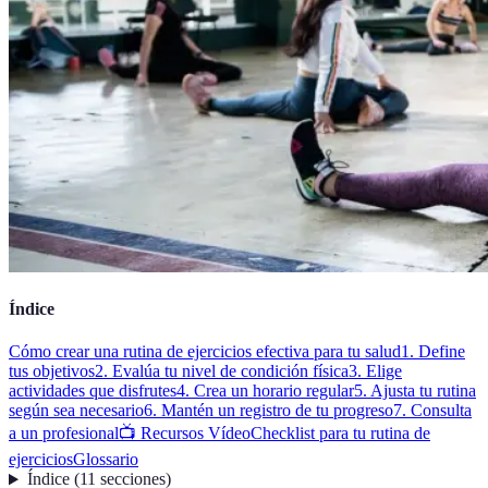
Índice
Cómo crear una rutina de ejercicios efectiva para tu salud
1. Define
tus objetivos
2. Evalúa tu nivel de condición física
3. Elige
actividades que disfrutes
4. Crea un horario regular
5. Ajusta tu rutina
según sea necesario
6. Mantén un registro de tu progreso
7. Consulta
a un profesional
📺 Recursos Vídeo
Checklist para tu rutina de
ejercicios
Glossario
Índice
(
11
secciones
)