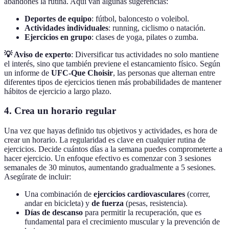
abandones la rutina. Aquí van algunas sugerencias:
Deportes de equipo
: fútbol, baloncesto o voleibol.
Actividades individuales
: running, ciclismo o natación.
Ejercicios en grupo
: clases de yoga, pilates o zumba.
💡 Aviso de experto
: Diversificar tus actividades no solo mantiene
el interés, sino que también previene el estancamiento físico. Según
un informe de
UFC-Que Choisir
, las personas que alternan entre
diferentes tipos de ejercicios tienen más probabilidades de mantener
hábitos de ejercicio a largo plazo.
4. Crea un horario regular
Una vez que hayas definido tus objetivos y actividades, es hora de
crear un horario. La regularidad es clave en cualquier rutina de
ejercicios. Decide cuántos días a la semana puedes comprometerte a
hacer ejercicio. Un enfoque efectivo es comenzar con 3 sesiones
semanales de 30 minutos, aumentando gradualmente a 5 sesiones.
Asegúrate de incluir:
Una combinación de
ejercicios cardiovasculares
(correr,
andar en bicicleta) y
de fuerza
(pesas, resistencia).
Días de descanso
para permitir la recuperación, que es
fundamental para el crecimiento muscular y la prevención de