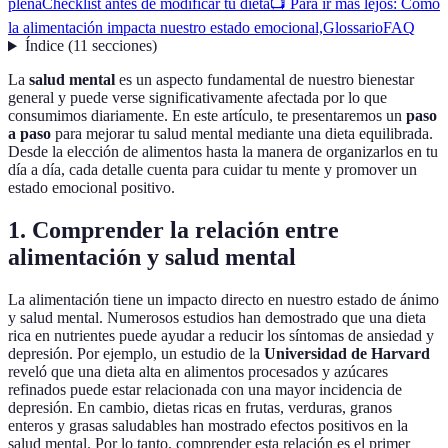
plena
Checklist antes de modificar tu dieta
📺 Para ir más lejos: Cómo
la alimentación impacta nuestro estado emocional,
Glossario
FAQ
Índice
(
11
secciones
)
La
salud mental
es un aspecto fundamental de nuestro bienestar
general y puede verse significativamente afectada por lo que
consumimos diariamente. En este artículo, te presentaremos un
paso
a paso
para mejorar tu salud mental mediante una dieta equilibrada.
Desde la elección de alimentos hasta la manera de organizarlos en tu
día a día, cada detalle cuenta para cuidar tu mente y promover un
estado emocional positivo.
1. Comprender la relación entre
alimentación y salud mental
La alimentación tiene un impacto directo en nuestro estado de ánimo
y salud mental. Numerosos estudios han demostrado que una dieta
rica en nutrientes puede ayudar a reducir los síntomas de ansiedad y
depresión. Por ejemplo, un estudio de la
Universidad de Harvard
reveló que una dieta alta en alimentos procesados y azúcares
refinados puede estar relacionada con una mayor incidencia de
depresión. En cambio, dietas ricas en frutas, verduras, granos
enteros y grasas saludables han mostrado efectos positivos en la
salud mental. Por lo tanto, comprender esta relación es el primer