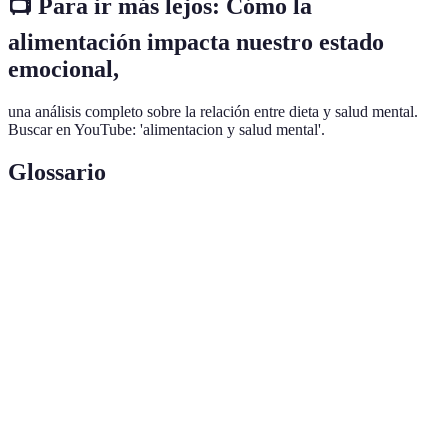
📺 Para ir más lejos: Cómo la
alimentación impacta nuestro estado
emocional,
una análisis completo sobre la relación entre dieta y salud mental.
Buscar en YouTube: 'alimentacion y salud mental'.
Glossario
Terme
Définition
Nutrientes esenciales que el cuerpo necesita en
Macronutrientes
grandes cantidades: carbohidratos, proteínas y
grasas.
Microorganismos que proporcionan beneficios
Probióticos
para la salud intestinal y pueden influir en el
bienestar mental.