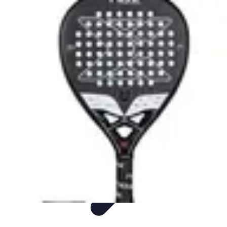
Consejos Salud
Salud Mental
Estilo de Vida
Nutrición
Inmunidad
Salud Inmunológica
Consejos Salud