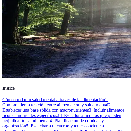
Índice
Cómo cuidar tu salud mental a través de la alimentación
1.
Comprender la relación entre alimentación y salud mental
2.
Establecer una base sólida con macronutrientes
3. Incluir alimentos
ricos en nutrientes específicos
3.1 Evita los alimentos que pueden
perjudicar tu salud mental
4. Planificación de comidas y
organización
5. Escuchar a tu cuerpo y tener conciencia