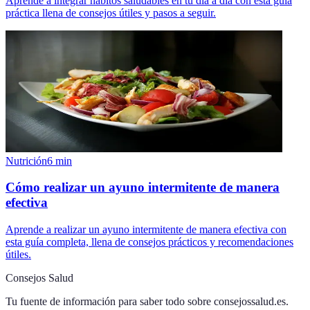
Aprende a integrar hábitos saludables en tu día a día con esta guía
práctica llena de consejos útiles y pasos a seguir.
Nutrición
6
min
Cómo realizar un ayuno intermitente de manera
efectiva
Aprende a realizar un ayuno intermitente de manera efectiva con
esta guía completa, llena de consejos prácticos y recomendaciones
útiles.
Consejos Salud
Tu fuente de información para saber todo sobre
consejossalud.es
.