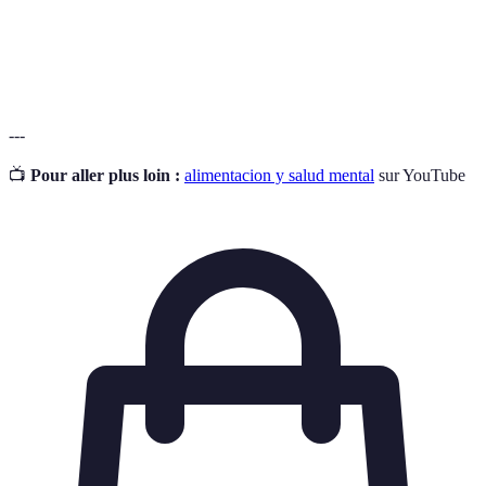
Práctica de estar presente en el momento,
Conciencia
especialmente con los hábitos alimenticios,
plena
para mejorar el bienestar.
---
📺
Pour aller plus loin :
alimentacion y salud mental
sur YouTube