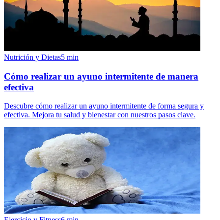
Nutrición y Dietas
5
min
Cómo realizar un ayuno intermitente de manera
efectiva
Descubre cómo realizar un ayuno intermitente de forma segura y
efectiva. Mejora tu salud y bienestar con nuestros pasos clave.
Ejercicio y Fitness
6
min