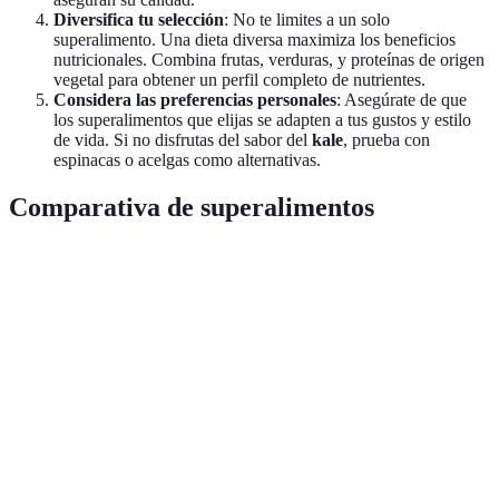
Diversifica tu selección
: No te limites a un solo
superalimento. Una dieta diversa maximiza los beneficios
nutricionales. Combina frutas, verduras, y proteínas de origen
vegetal para obtener un perfil completo de nutrientes.
Considera las preferencias personales
: Asegúrate de que
los superalimentos que elijas se adapten a tus gustos y estilo
de vida. Si no disfrutas del sabor del
kale
, prueba con
espinacas o acelgas como alternativas.
Comparativa de superalimentos
Superalimento
Nutrientes Clave
Beneficios Principales
C
Antioxidantes,
Mejora la salud
Açaí
d
fibra
cardiovascular
p
Vitaminas A, C,
Antiinflamatorio, bajo
P
Kale
K
en calorías