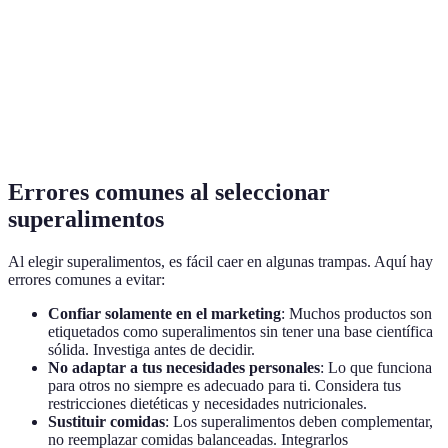
N
Promueve la saciedad,
Chía
Omega-3, fibra
h
regulación del azúcar
Proteínas
Aporta aminoácidos
Quinoa
s
completas
esenciales
a
Errores comunes al seleccionar
superalimentos
Al elegir superalimentos, es fácil caer en algunas trampas. Aquí hay
errores comunes a evitar:
Confiar solamente en el marketing
: Muchos productos son
etiquetados como superalimentos sin tener una base científica
sólida. Investiga antes de decidir.
No adaptar a tus necesidades personales
: Lo que funciona
para otros no siempre es adecuado para ti. Considera tus
restricciones dietéticas y necesidades nutricionales.
Sustituir comidas
: Los superalimentos deben complementar,
no reemplazar comidas balanceadas. Integrarlos