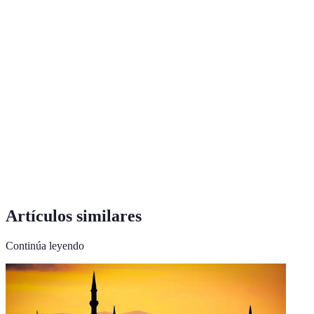
Terme
Définition
Alimentos ricos en nutrientes que ofrecen
Superalimentos
beneficios para la salud.
Sustancias que previenen el daño celular
Antioxidantes
causado por radicales libres.
Densidad
Cantidad de nutrientes en relación con su valor
nutricional
calórico.
Artículos similares
Continúa leyendo