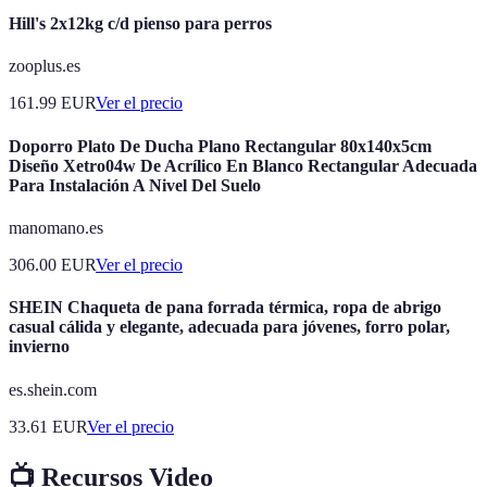
Hill's 2x12kg c/d pienso para perros
zooplus.es
161.99
EUR
Ver el precio
Doporro Plato De Ducha Plano Rectangular 80x140x5cm
Diseño Xetro04w De Acrílico En Blanco Rectangular Adecuada
Para Instalación A Nivel Del Suelo
manomano.es
306.00
EUR
Ver el precio
SHEIN Chaqueta de pana forrada térmica, ropa de abrigo
casual cálida y elegante, adecuada para jóvenes, forro polar,
invierno
es.shein.com
33.61
EUR
Ver el precio
📺 Recursos Video