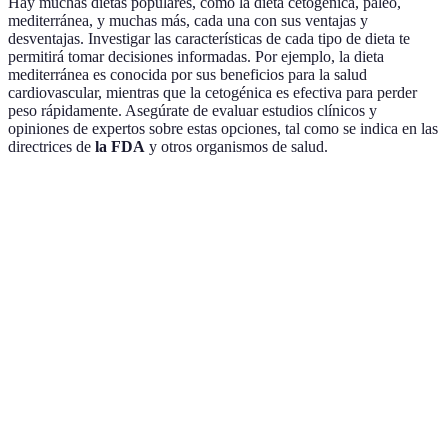
Hay muchas dietas populares, como la dieta cetogénica, paleo,
mediterránea, y muchas más, cada una con sus ventajas y
desventajas. Investigar las características de cada tipo de dieta te
permitirá tomar decisiones informadas. Por ejemplo, la dieta
mediterránea es conocida por sus beneficios para la salud
cardiovascular, mientras que la cetogénica es efectiva para perder
peso rápidamente. Asegúrate de evaluar estudios clínicos y
opiniones de expertos sobre estas opciones, tal como se indica en las
directrices de
la FDA
y otros organismos de salud.
Tipo de dieta
Ventajas
Desventajas
Recomendación
Difícil de
Dieta
Pérdida de
Buen inicio para
seguir a
Cetogénica
peso rápida
pérdida rápida
largo plazo
Menos
Salud
efectivo en
Sustentable y
Mediterránea
cardiovascular
pérdida de
variada
mejorada
peso
Ideal para