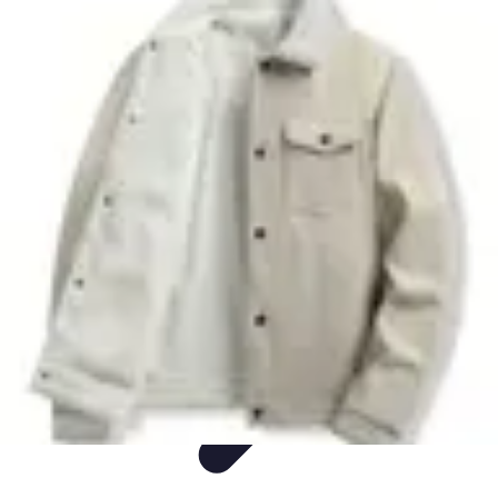
Consejos Salud
Salud Mental
Estilo de Vida
Nutrición
Inmunidad
Salud Inmunológica
Consejos Salud