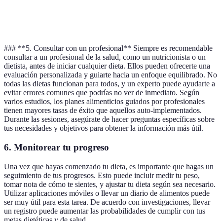
Natural y sin
Costos altos,
Paleo
quienes creen en
procesados
limitaciones
lo natural
### **5. Consultar con un profesional** Siempre es recomendable
consultar a un profesional de la salud, como un nutricionista o un
dietista, antes de iniciar cualquier dieta. Ellos pueden ofrecerte una
evaluación personalizada y guiarte hacia un enfoque equilibrado. No
todas las dietas funcionan para todos, y un experto puede ayudarte a
evitar errores comunes que podrías no ver de inmediato. Según
varios estudios, los planes alimenticios guiados por profesionales
tienen mayores tasas de éxito que aquellos auto-implementados.
Durante las sesiones, asegúrate de hacer preguntas específicas sobre
tus necesidades y objetivos para obtener la información más útil.
6. Monitorear tu progreso
Una vez que hayas comenzado tu dieta, es importante que hagas un
seguimiento de tus progresos. Esto puede incluir medir tu peso,
tomar nota de cómo te sientes, y ajustar tu dieta según sea necesario.
Utilizar aplicaciones móviles o llevar un diario de alimentos puede
ser muy útil para esta tarea. De acuerdo con investigaciones, llevar
un registro puede aumentar las probabilidades de cumplir con tus
metas dietéticas y de salud.