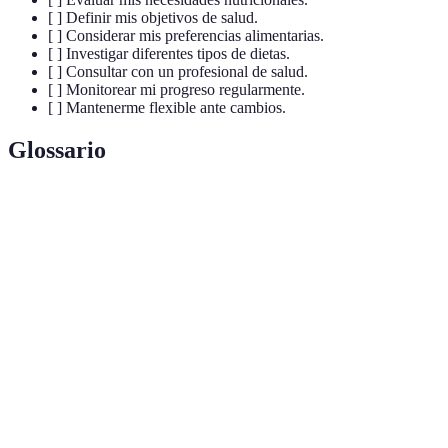
[ ] Definir mis objetivos de salud.
[ ] Considerar mis preferencias alimentarias.
[ ] Investigar diferentes tipos de dietas.
[ ] Consultar con un profesional de salud.
[ ] Monitorear mi progreso regularmente.
[ ] Mantenerme flexible ante cambios.
Glossario
Término
Definición
Nutrientes que nuestro cuerpo necesita en grandes
Macros
cantidades: carbohidratos, proteínas y grasas.
Dieta
Plan alimenticio alto en grasas y bajo en
cetogénica
carbohidratos, diseñado para promover la cetosis.
Pérdida
Reducción de la masa corporal, comúnmente asociada
de peso
con la reducción de grasa