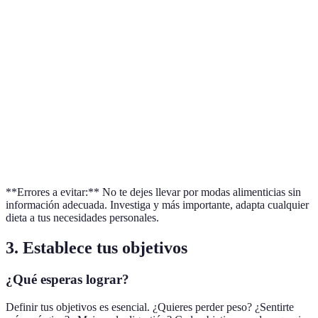
Mediterránea
productos
Todos
fácil de
frescos
seguir
Promueve
Puede ser
Paleo
alimentos
costosa y
Activos
naturales
restrictiva
Ética y
Falta de
Vegetariana/Vegana
salud
ciertos
Éticos
ambiental
nutrientes
**Errores a evitar:** No te dejes llevar por modas alimenticias sin
información adecuada. Investiga y más importante, adapta cualquier
dieta a tus necesidades personales.
3. Establece tus objetivos
¿Qué esperas lograr?
Definir tus objetivos es esencial. ¿Quieres perder peso? ¿Sentirte