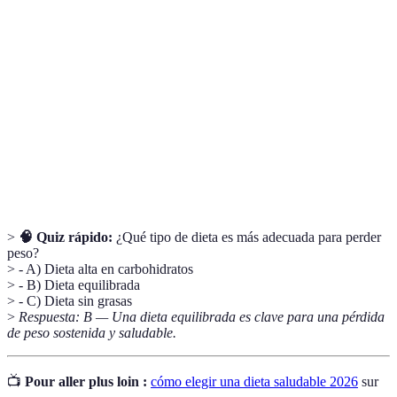
Mediterránea
legumbres y aceites saludables.
Medida que afecta el rendimiento de
Índice
carbohidratos en el azúcar de sangre,
glucémico
influenciando la elección en dietas.
Nutrientes necesarios en grandes cantidades
Macronutrientes
para el cuerpo humano: proteínas,
carbohidratos y grasas.
>
🧠 Quiz rápido:
¿Qué tipo de dieta es más adecuada para perder
peso?
> - A) Dieta alta en carbohidratos
> - B) Dieta equilibrada
> - C) Dieta sin grasas
>
Respuesta: B — Una dieta equilibrada es clave para una pérdida
de peso sostenida y saludable.
📺
Pour aller plus loin :
cómo elegir una dieta saludable 2026
sur