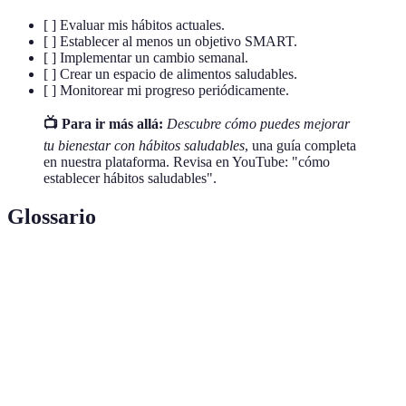
[ ] Evaluar mis hábitos actuales.
[ ] Establecer al menos un objetivo SMART.
[ ] Implementar un cambio semanal.
[ ] Crear un espacio de alimentos saludables.
[ ] Monitorear mi progreso periódicamente.
📺 Para ir más allá:
Descubre cómo puedes mejorar
tu bienestar con hábitos saludables
, una guía completa
en nuestra plataforma. Revisa en YouTube: "cómo
establecer hábitos saludables".
Glossario
Terme
Définition
Hábito
Práctica diaria que favorece el bienestar físico,
saludable
mental y emocional.
Técnica de establecimiento de metas que asegura
Objetivo
que sean específicas, medibles, alcanzables,
SMART