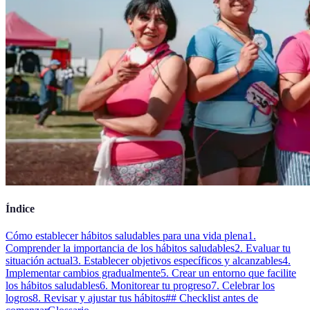
Índice
Cómo establecer hábitos saludables para una vida plena
1.
Comprender la importancia de los hábitos saludables
2. Evaluar tu
situación actual
3. Establecer objetivos específicos y alcanzables
4.
Implementar cambios gradualmente
5. Crear un entorno que facilite
los hábitos saludables
6. Monitorear tu progreso
7. Celebrar los
logros
8. Revisar y ajustar tus hábitos
## Checklist antes de