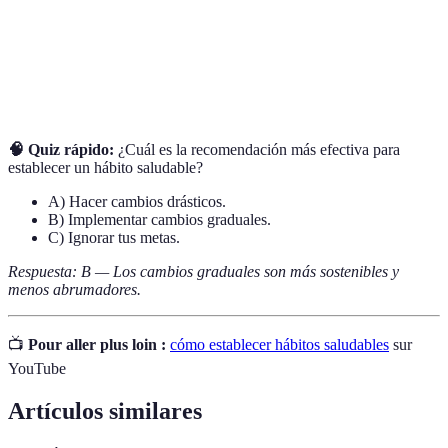
relevantes y temporales.
Motivación
Estímulos que fomentan la satisfacción y el
positiva
compromiso con un objetivo.
🧠 Quiz rápido:
¿Cuál es la recomendación más efectiva para
establecer un hábito saludable?
A) Hacer cambios drásticos.
B) Implementar cambios graduales.
C) Ignorar tus metas.
Respuesta: B — Los cambios graduales son más sostenibles y
menos abrumadores.
📺
Pour aller plus loin :
cómo establecer hábitos saludables
sur
YouTube
Artículos similares