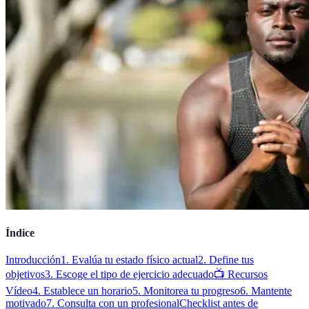
Índice
Introducción
1. Evalúa tu estado físico actual
2. Define tus
objetivos
3. Escoge el tipo de ejercicio adecuado
📺 Recursos
Vídeo
4. Establece un horario
5. Monitorea tu progreso
6. Mantente
motivado
7. Consulta con un profesional
Checklist antes de