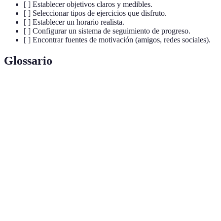
[ ] Establecer objetivos claros y medibles.
[ ] Seleccionar tipos de ejercicios que disfruto.
[ ] Establecer un horario realista.
[ ] Configurar un sistema de seguimiento de progreso.
[ ] Encontrar fuentes de motivación (amigos, redes sociales).
Glossario
Terme
Définition
Plan estructurado de actividades físicas para
Rutina de
lograr objetivos de salud y acondicionamiento
ejercicios
físico.
Ejercicios diseñados para aumentar la fuerza y
Entrenamiento
la masa muscular a través del levantamiento de
de fuerza
pesos o resistencia.
Estado general de salud y desempeño en
Condición
actividades físicas, determinado por factores