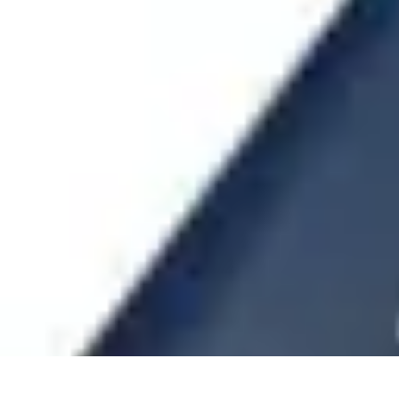
Consejos Salud
Salud Mental
Estilo de Vida
Nutrición
Inmunidad
Salud Inmunológica
Consejos Salud