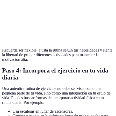
Viernes
Fuerza
45 minutos
Alta
Sábado
Equilibrio
20 minutos
Baja
Domingo
Descanso
-
-
Recuerda ser flexible, ajusta la rutina según tus necesidades y siente
la libertad de probar diferentes actividades para mantener la
motivación alta.
Paso 4: Incorpora el ejercicio en tu vida
diaria
Una auténtica rutina de ejercicios no debe ser vista como una
pequeña parte de tu vida, sino como una integración en tu estilo de
vida. Puedes buscar formas de incorporar actividad física en tu
rutina diaria. Por ejemplo:
Usa escaleras en lugar de ascensores.
Camina o monta en bicicleta en lugar de usar el coche para