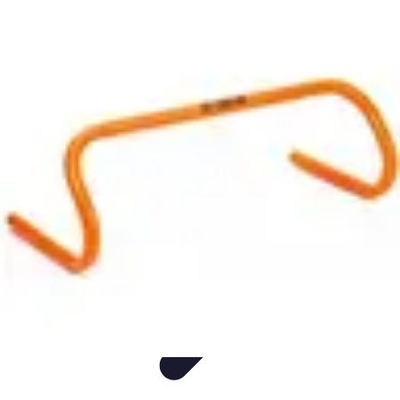
Consejos Salud
Salud Mental
Estilo de Vida
Nutrición
Inmunidad
Salud Inmunológica
Consejos Salud