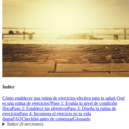
Índice
Cómo establecer una rutina de ejercicios efectiva para tu salud
¿Qué
es una rutina de ejercicios?
Paso 1: Evalúa tu nivel de condición
física
Paso 2: Establece tus objetivos
Paso 3: Diseña tu rutina de
ejercicios
Paso 4: Incorpora el ejercicio en tu vida
diaria
FAQ
Checklist antes de comenzar
Glossario
Índice
(
9
secciones
)