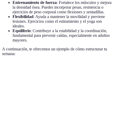
Entrenamiento de fuerza
: Fortalece los músculos y mejora
la densidad ósea. Puedes incorporar pesas, resistencia o
ejercicios de peso corporal como flexiones y sentadillas.
Flexibilidad
: Ayuda a mantener la movilidad y previene
lesiones. Ejercicios como el estiramiento y el yoga son
ideales.
Equilibrio
: Contribuye a la estabilidad y la coordinación,
fundamental para prevenir caídas, especialmente en adultos
mayores.
A continuación, te ofrecemos un ejemplo de cómo estructurar tu
semana:
Día
Tipo de Ejercicio
Duración
Intensidad
Lunes
Cardio
30 minutos
Moderada
Martes
Fuerza
45 minutos
Alta
Miércoles
Flexibilidad
30 minutos
Baja
Jueves
Cardio
30 minutos
Moderada