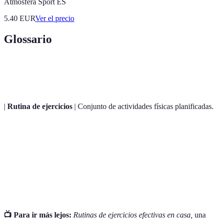
Atmosfera Sport ES
5.40
EUR
Ver el precio
Glossario
Terme
Définition
|
Rutina de ejercicios
| Conjunto de actividades físicas planificadas.
Estado general de salud y capacidad
Condición física
física.
Entrenamiento
Actividades que mejoran el ritmo cardiaco
cardiovascular
y la respiración.
📺 Para ir más lejos:
Rutinas de ejercicios efectivas en casa,
una