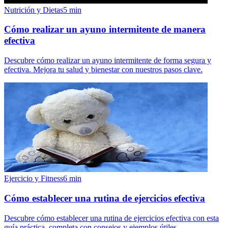
Nutrición y Dietas
5
min
Cómo realizar un ayuno intermitente de manera
efectiva
Descubre cómo realizar un ayuno intermitente de forma segura y
efectiva. Mejora tu salud y bienestar con nuestros pasos clave.
Ejercicio y Fitness
6
min
Cómo establecer una rutina de ejercicios efectiva
Descubre cómo establecer una rutina de ejercicios efectiva con esta
guía práctica, completa con consejos y ejemplos útiles.