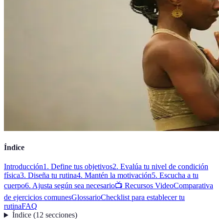
Índice
Introducción
1. Define tus objetivos
2. Evalúa tu nivel de condición
física
3. Diseña tu rutina
4. Mantén la motivación
5. Escucha a tu
cuerpo
6. Ajusta según sea necesario
📺 Recursos Video
Comparativa
de ejercicios comunes
Glossario
Checklist para establecer tu
rutina
FAQ
Índice
(
12
secciones
)