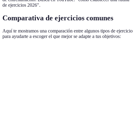
de ejercicios 2026".
Comparativa de ejercicios comunes
Aquí te mostramos una comparación entre algunos tipos de ejercicio
para ayudarte a escoger el que mejor se adapte a tus objetivos:
Ejercicio
Beneficios
Frecuencia recomendada
Mejora la
salud
Cardio
3-5 veces por semana
cardiovascular,
quema calorías
Aumenta masa
Entrenamiento
muscular y
2-3 veces por semana
de fuerza
metabolismo
Aumenta
Yoga
flexibilidad y
1-2 veces por semana