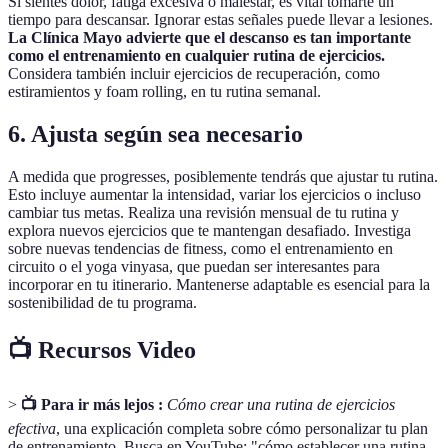
Si sientes dolor, fatiga excesiva o malestar, es vital tomarte un
tiempo para descansar. Ignorar estas señales puede llevar a lesiones.
La Clínica Mayo advierte que el descanso es tan importante
como el entrenamiento en cualquier rutina de ejercicios.
Considera también incluir ejercicios de recuperación, como
estiramientos y foam rolling, en tu rutina semanal.
6. Ajusta según sea necesario
A medida que progresses, posiblemente tendrás que ajustar tu rutina.
Esto incluye aumentar la intensidad, variar los ejercicios o incluso
cambiar tus metas. Realiza una revisión mensual de tu rutina y
explora nuevos ejercicios que te mantengan desafiado. Investiga
sobre nuevas tendencias de fitness, como el entrenamiento en
circuito o el yoga vinyasa, que puedan ser interesantes para
incorporar en tu itinerario. Mantenerse adaptable es esencial para la
sostenibilidad de tu programa.
📺 Recursos Video
>
📺 Para ir más lejos :
Cómo crear una rutina de ejercicios
efectiva
, una explicación completa sobre cómo personalizar tu plan
de entrenamiento. Busca en YouTube: "cómo establecer una rutina