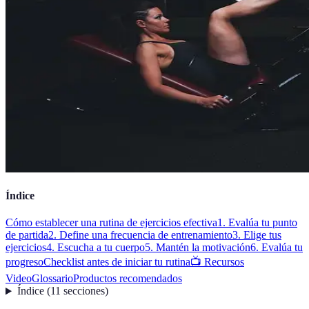
Índice
Cómo establecer una rutina de ejercicios efectiva
1. Evalúa tu punto
de partida
2. Define una frecuencia de entrenamiento
3. Elige tus
ejercicios
4. Escucha a tu cuerpo
5. Mantén la motivación
6. Evalúa tu
progreso
Checklist antes de iniciar tu rutina
📺 Recursos
Video
Glossario
Productos recomendados
Índice
(
11
secciones
)