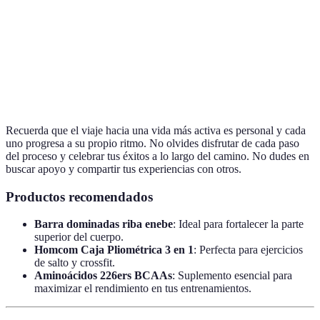
Habilidad de las articulaciones para moverse a
Flexibilidad
través de su rango de movimiento.
Capacidad de soportar el esfuerzo durante una
Resistencia
actividad física prolongada.
Recuerda que el viaje hacia una vida más activa es personal y cada
uno progresa a su propio ritmo. No olvides disfrutar de cada paso
del proceso y celebrar tus éxitos a lo largo del camino. No dudes en
buscar apoyo y compartir tus experiencias con otros.
Productos recomendados
Barra dominadas riba enebe
: Ideal para fortalecer la parte
superior del cuerpo.
Homcom Caja Pliométrica 3 en 1
: Perfecta para ejercicios
de salto y crossfit.
Aminoácidos 226ers BCAAs
: Suplemento esencial para
maximizar el rendimiento en tus entrenamientos.