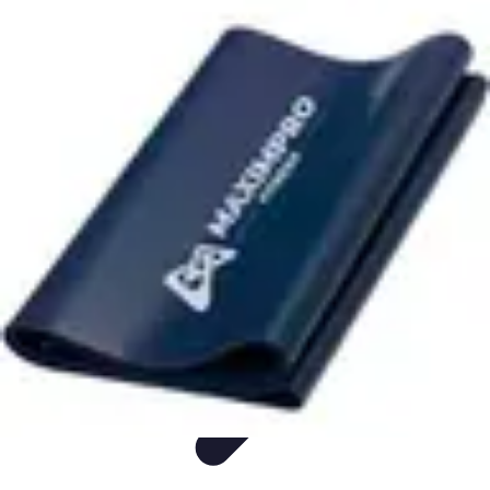
Consejos Salud
Salud Mental
Estilo de Vida
Nutrición
Inmunidad
Salud Inmunológica
Consejos Salud