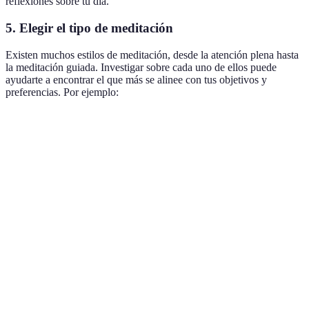
reflexiones sobre tu día.
5. Elegir el tipo de meditación
Existen muchos estilos de meditación, desde la atención plena hasta
la meditación guiada. Investigar sobre cada uno de ellos puede
ayudarte a encontrar el que más se alinee con tus objetivos y
preferencias. Por ejemplo:
Tipo de Meditación
Descripción
Pros
Contras
Enfocarse en
Mejora el
Puede ser
Meditación de
el momento
enfoque y la
difícil pa
Atención Plena
presente.
concentración.
principia
Seguir
Puede
Ideal para
instrucciones
depender
Meditación Guiada
quienes
a través de
la voz de
inician.
un audio.
guía.
Repetir un
Profundiza la
Requiere
Meditación