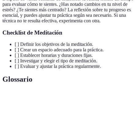
para evaluar cómo te sientes. ¿Has notado cambios en tu nivel de
estrés? ¿Te sientes más centrado? La reflexión sobre tu progreso es
esencial, y puedes ajustar tu práctica según sea necesario. Si una
técnica no te resulta efectiva, experimenta con otra.
Checklist de Meditación
[ ] Definir los objetivos de la meditación.
[ ] Crear un espacio adecuado para la práctica.
[ ] Establecer horarias y duraciones fijas.
[ ] Investigar y elegir el tipo de meditación.
[ ] Evaluar y ajustar la práctica regularmente.
Glossario
Terme
Définition
Práctica de enfocarse para alcanzar calma y
Meditación
claridez.
Atención
Habilidad de estar presente en el momento actual.