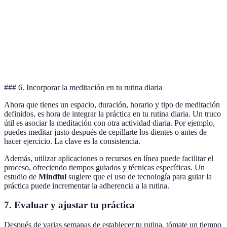
mantra
relajación y la
entrenam
Transcendental
específico.
paz.
adicional
Enfocarse en
Fomenta
Puede ser
Meditación Zen
la postura y
calma y
restrictiv
respiración.
equilibrio.
para algu
### 6. Incorporar la meditación en tu rutina diaria
Ahora que tienes un espacio, duración, horario y tipo de meditación
definidos, es hora de integrar la práctica en tu rutina diaria. Un truco
útil es asociar la meditación con otra actividad diaria. Por ejemplo,
puedes meditar justo después de cepillarte los dientes o antes de
hacer ejercicio. La clave es la consistencia.
Además, utilizar aplicaciones o recursos en línea puede facilitar el
proceso, ofreciendo tiempos guiados y técnicas específicas. Un
estudio de
Mindful
sugiere que el uso de tecnología para guiar la
práctica puede incrementar la adherencia a la rutina.
7. Evaluar y ajustar tu práctica
Después de varias semanas de establecer tu rutina, tómate un tiempo