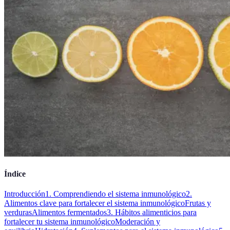
Índice
Introducción
1. Comprendiendo el sistema inmunológico
2.
Alimentos clave para fortalecer el sistema inmunológico
Frutas y
verduras
Alimentos fermentados
3. Hábitos alimenticios para
fortalecer tu sistema inmunológico
Moderación y