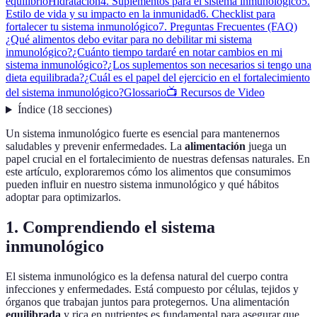
equilibrio
Hidratación
4. Suplementos para el sistema inmunológico
5.
Estilo de vida y su impacto en la inmunidad
6. Checklist para
fortalecer tu sistema inmunológico
7. Preguntas Frecuentes (FAQ)
¿Qué alimentos debo evitar para no debilitar mi sistema
inmunológico?
¿Cuánto tiempo tardaré en notar cambios en mi
sistema inmunológico?
¿Los suplementos son necesarios si tengo una
dieta equilibrada?
¿Cuál es el papel del ejercicio en el fortalecimiento
del sistema inmunológico?
Glossario
📺 Recursos de Video
Índice
(
18
secciones
)
Un sistema inmunológico fuerte es esencial para mantenernos
saludables y prevenir enfermedades. La
alimentación
juega un
papel crucial en el fortalecimiento de nuestras defensas naturales. En
este artículo, exploraremos cómo los alimentos que consumimos
pueden influir en nuestro sistema inmunológico y qué hábitos
adoptar para optimizarlos.
1. Comprendiendo el sistema
inmunológico
El sistema inmunológico es la defensa natural del cuerpo contra
infecciones y enfermedades. Está compuesto por células, tejidos y
órganos que trabajan juntos para protegernos. Una alimentación
equilibrada
y rica en nutrientes es fundamental para asegurar que