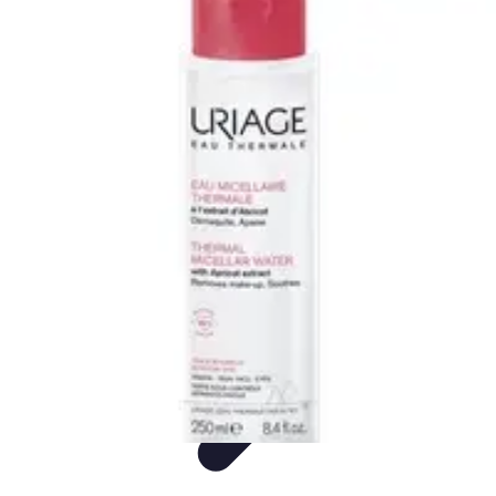
Consejos Salud
Salud Mental
Estilo de Vida
Nutrición
Inmunidad
Salud Inmunológica
Consejos Salud