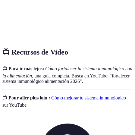
Antioxidante
Sustancia que previene el daño celular.
Microflora
Conjunto de microorganismos en el intestino que
intestinal
afectan la digestión y el sistema inmune.
📺 Recursos de Video
📺 Para ir más lejos:
Cómo fortalecer tu sistema inmunológico con
la alimentación
, una guía completa. Busca en YouTube: "fortalecer
sistema inmunológico alimentación 2026".
📺
Pour aller plus loin :
Cómo mejorar tu sistema inmunologico
sur YouTube