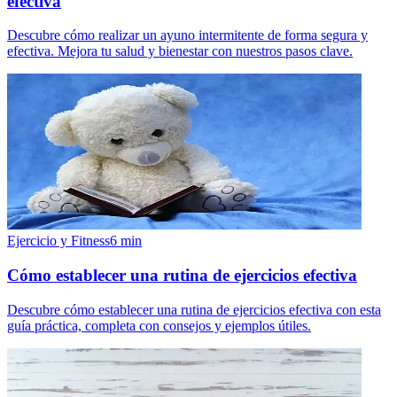
efectiva
Descubre cómo realizar un ayuno intermitente de forma segura y
efectiva. Mejora tu salud y bienestar con nuestros pasos clave.
Ejercicio y Fitness
6
min
Cómo establecer una rutina de ejercicios efectiva
Descubre cómo establecer una rutina de ejercicios efectiva con esta
guía práctica, completa con consejos y ejemplos útiles.