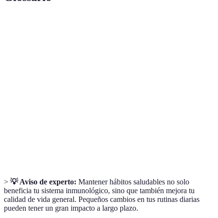
Terme
Définition
Conjunto de mecanismos y estructuras
Sistema
responsables de la defensa del organismo contra
inmunológico
patógenos.
Compounds que ayudan a neutralizar los radicales
Antioxidantes
libres, protegiendo las células del daño.
Proteínas que actúan como mensajeros en el
Citoquinas
sistema inmunitario, regulando la respuesta
inmune.
>
💡 Aviso de experto:
Mantener hábitos saludables no solo
beneficia tu sistema inmunológico, sino que también mejora tu
calidad de vida general. Pequeños cambios en tus rutinas diarias
pueden tener un gran impacto a largo plazo.