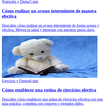
Nutrición y Dietas
5
min
Cómo realizar un ayuno intermitente de manera
efectiva
Descubre cómo realizar un ayuno intermitente de forma segura y
efectiva. Mejora tu salud y bienestar con nuestros pasos clave.
Ejercicio y Fitness
6
min
Cómo establecer una rutina de ejercicios efectiva
Descubre cómo establecer una rutina de ejercicios efectiva con esta
guía práctica, completa con consejos y ejemplos útiles.