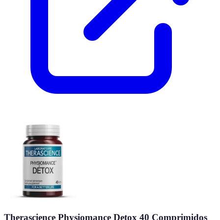
Therascience Physiomance Detox 40 Comprimidos