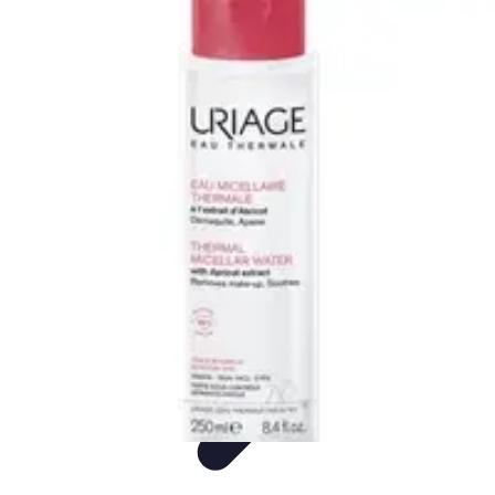
Consejos Salud
Salud Mental
Estilo de Vida
Nutrición
Inmunidad
Salud Inmunológica
Consejos Salud