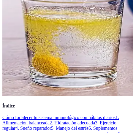
Índice
Cómo fortalecer tu sistema inmunológico con hábitos diarios
1.
Alimentación balanceada
2. Hidratación adecuada
3. Ejercicio
regular
4. Sueño reparador
5. Manejo del estrés
6. Suplementos