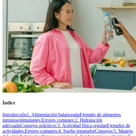
Índice
Introducción
1. Alimentación balanceada
Ejemplo de alimentos
inmunoestimulantes:
Errores comunes:
2. Hidratación
adecuada
Consejos prácticos:
3. Actividad física regular
Ejemplos de
actividades:
Errores comunes:
4. Sueño reparador
Consejos:
5. Manejo