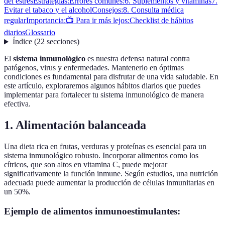
del estrés
Estrategias:
Errores comunes:
6. Suplementos y vitaminas
7.
Evitar el tabaco y el alcohol
Consejos:
8. Consulta médica
regular
Importancia:
📺 Para ir más lejos:
Checklist de hábitos
diarios
Glossario
Índice
(
22
secciones
)
El
sistema inmunológico
es nuestra defensa natural contra
patógenos, virus y enfermedades. Mantenerlo en óptimas
condiciones es fundamental para disfrutar de una vida saludable. En
este artículo, exploraremos algunos hábitos diarios que puedes
implementar para fortalecer tu sistema inmunológico de manera
efectiva.
1. Alimentación balanceada
Una dieta rica en frutas, verduras y proteínas es esencial para un
sistema inmunológico robusto. Incorporar alimentos como los
cítricos, que son altos en vitamina C, puede mejorar
significativamente la función inmune. Según estudios, una nutrición
adecuada puede aumentar la producción de células inmunitarias en
un 50%.
Ejemplo de alimentos inmunoestimulantes: