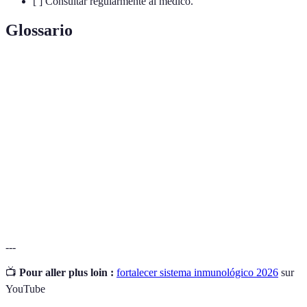
[ ] Consultar regularmente al médico.
Glossario
Terme
Définition
Sistema
Red de células y órganos que protegen el cuerpo
inmunológico
de enfermedades.
Antioxidantes
Sustancias que previenen el daño celular.
Microorganismos que benefician la salud
Probióticos
intestinal.
---
📺
Pour aller plus loin :
fortalecer sistema inmunológico 2026
sur
YouTube