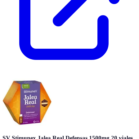
SV Stimunex Jalea Real Defensas 1500mg 20 viales