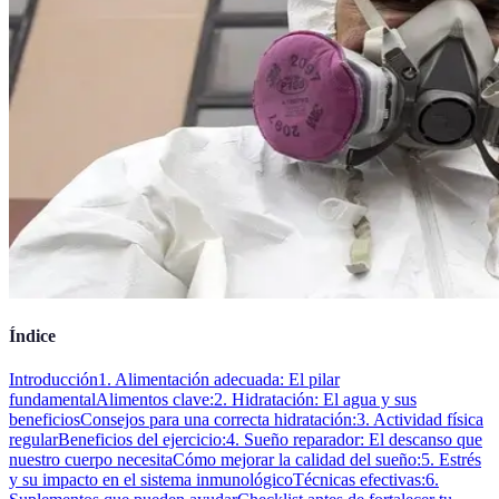
Índice
Introducción
1. Alimentación adecuada: El pilar
fundamental
Alimentos clave:
2. Hidratación: El agua y sus
beneficios
Consejos para una correcta hidratación:
3. Actividad física
regular
Beneficios del ejercicio:
4. Sueño reparador: El descanso que
nuestro cuerpo necesita
Cómo mejorar la calidad del sueño:
5. Estrés
y su impacto en el sistema inmunológico
Técnicas efectivas:
6.