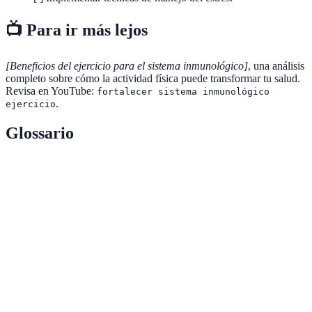
📺 Para ir más lejos
[Beneficios del ejercicio para el sistema inmunológico]
, una análisis
completo sobre cómo la actividad física puede transformar tu salud.
Revisa en YouTube:
fortalecer sistema inmunológico
.
ejercicio
Glossario
Terme
Définition
Sistema
Conjunto de mecanismos del cuerpo para
inmunológico
defenderse de infecciones.
Moléculas que neutralizan los radicales libres,
Antioxidantes
reduciendo el daño celular.
Microorganismos que benefician la salud
Probiotiques