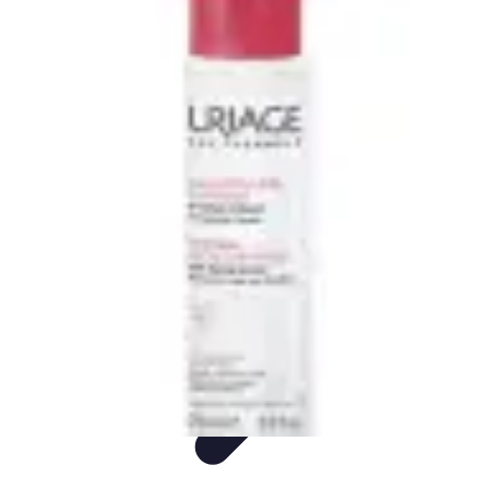
Consejos Salud
Salud Mental
Estilo de Vida
Nutrición
Inmunidad
Salud Inmunológica
Consejos Salud