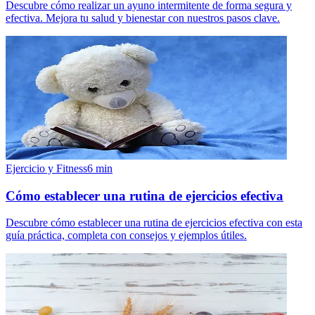
Descubre cómo realizar un ayuno intermitente de forma segura y
efectiva. Mejora tu salud y bienestar con nuestros pasos clave.
Ejercicio y Fitness
6
min
Cómo establecer una rutina de ejercicios efectiva
Descubre cómo establecer una rutina de ejercicios efectiva con esta
guía práctica, completa con consejos y ejemplos útiles.