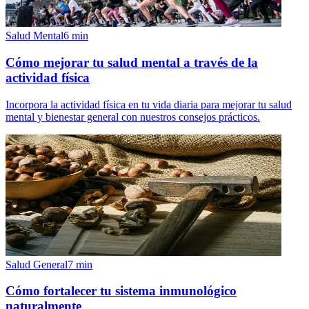
Salud Mental
6
min
Cómo mejorar tu salud mental a través de la
actividad física
Incorpora la actividad física en tu vida diaria para mejorar tu salud
mental y bienestar general con nuestros consejos prácticos.
Salud General
7
min
Cómo fortalecer tu sistema inmunológico
naturalmente