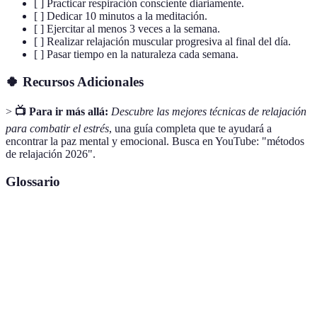
[ ] Practicar respiración consciente diariamente.
[ ] Dedicar 10 minutos a la meditación.
[ ] Ejercitar al menos 3 veces a la semana.
[ ] Realizar relajación muscular progresiva al final del día.
[ ] Pasar tiempo en la naturaleza cada semana.
🍀 Recursos Adicionales
>
📺 Para ir más allá:
Descubre las mejores técnicas de relajación
para combatir el estrés
, una guía completa que te ayudará a
encontrar la paz mental y emocional. Busca en YouTube: "métodos
de relajación 2026".
Glossario
Terme
Définition
Respuesta del cuerpo ante situaciones
Estrés
desafiantes o amenazantes.
Técnicas de
Métodos utilizados para reducir la tensión y el