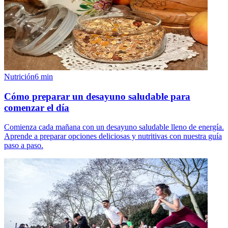
Nutrición
6
min
Cómo preparar un desayuno saludable para
comenzar el día
Comienza cada mañana con un desayuno saludable lleno de energía.
Aprende a preparar opciones deliciosas y nutritivas con nuestra guía
paso a paso.