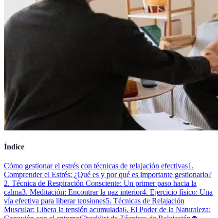
Índice
Cómo gestionar el estrés con técnicas de relajación efectivas
1.
Comprender el Estrés: ¿Qué es y por qué es importante gestionarlo?
2. Técnica de Respiración Consciente: Un primer paso hacia la
calma
3. Meditación: Encontrar la paz interior
4. Ejercicio físico: Una
vía efectiva para liberar tensiones
5. Técnicas de Relajación
Muscular: Libera la tensión acumulada
6. El Poder de la Naturaleza: