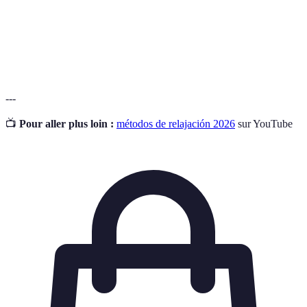
Relajación
estrés.
Práctica de estar presente y consciente en el
Mindfulness
momento actual.
---
📺
Pour aller plus loin :
métodos de relajación 2026
sur YouTube