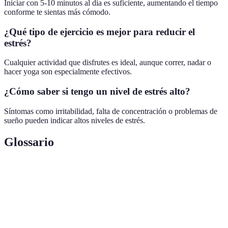
Iniciar con 5-10 minutos al día es suficiente, aumentando el tiempo
conforme te sientas más cómodo.
¿Qué tipo de ejercicio es mejor para reducir el
estrés?
Cualquier actividad que disfrutes es ideal, aunque correr, nadar o
hacer yoga son especialmente efectivos.
¿Cómo saber si tengo un nivel de estrés alto?
Síntomas como irritabilidad, falta de concentración o problemas de
sueño pueden indicar altos niveles de estrés.
Glossario
Terme
Définition
Estrés
Respuesta del cuerpo a un desafío o amenaza.
Práctica que fomenta la concentración y la calma a
Meditación