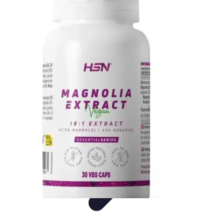
Consejos Salud
Salud Mental
Estilo de Vida
Nutrición
Inmunidad
Salud Inmunológica
Consejos Salud