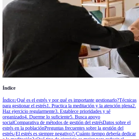
Índice
Índice
¿Qué es el estrés y por qué es importante gestionarlo?
Técnicas
para gestionar el estrés
1. Practica la meditación y la atención plena
2.
Haz ejercicio regularmente
3. Establece prioridades y sé
organizado
4. Duerme lo suficiente
5. Busca apoyo
social
Comparativa de métodos de gestión del estrés
Datos sobre el
estrés en la población
Preguntas frecuentes sobre la gestión del
estrés
¿El estrés es siempre negativo?
¿Cuánto tiempo debería dedicar