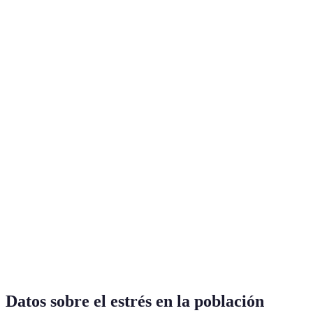
salud
Aumenta la
productividad
Requiere
Aquellos con car
Organización
y reduce la
disciplina
alta
ansiedad
Dificultad
Mejora el
para
Sueño
ánimo y la
Personas con pr
establecer
adecuado
salud en
sueño
hábitos de
general
sueño
Puede ser
Proporciona
difícil
Apoyo social
diferentes
encontrar
Personas solas o 
perspectivas
tiempo para
socializar
Datos sobre el estrés en la población