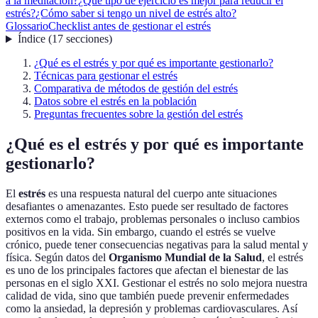
a la meditación?
¿Qué tipo de ejercicio es mejor para reducir el
estrés?
¿Cómo saber si tengo un nivel de estrés alto?
Glossario
Checklist antes de gestionar el estrés
Índice
(
17
secciones
)
¿Qué es el estrés y por qué es importante gestionarlo?
Técnicas para gestionar el estrés
Comparativa de métodos de gestión del estrés
Datos sobre el estrés en la población
Preguntas frecuentes sobre la gestión del estrés
¿Qué es el estrés y por qué es importante
gestionarlo?
El
estrés
es una respuesta natural del cuerpo ante situaciones
desafiantes o amenazantes. Esto puede ser resultado de factores
externos como el trabajo, problemas personales o incluso cambios
positivos en la vida. Sin embargo, cuando el estrés se vuelve
crónico, puede tener consecuencias negativas para la salud mental y
física. Según datos del
Organismo Mundial de la Salud
, el estrés
es uno de los principales factores que afectan el bienestar de las
personas en el siglo XXI. Gestionar el estrés no solo mejora nuestra
calidad de vida, sino que también puede prevenir enfermedades
como la ansiedad, la depresión y problemas cardiovasculares. Así