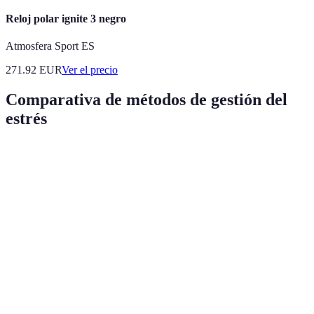
Reloj polar ignite 3 negro
Atmosfera Sport ES
271.92
EUR
Ver el precio
Comparativa de métodos de gestión del
estrés
Método
Ventajas
Desventajas
¿Para quién es
Mejora la
Puede
concentración
requerir
Cualquiera que 
Meditación
y calma la
tiempo para
interior
mente
acostumbrarse
Libera
Puede ser
endorfinas y
Personas activas
Ejercicio
difícil para
mejora la
estrés moderado
algunos