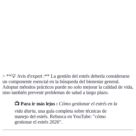
Práctica que implica estar plenamente presente y
Mindfulness
consciente en el momento actual.
Hormona que se libera en respuesta al estrés,
Cortisol
afectando numerosos procesos biológicos.
Sustancias químicas producidas por el cerebro que
Endorfinas
actúan como analgésicos naturales.
> **💡 Avis d'expert :** La gestión del estrés debería considerarse
un componente esencial en la búsqueda del bienestar general.
Adoptar métodos prácticos puede no solo mejorar la calidad de vida,
sino también prevenir problemas de salud a largo plazo.
📺 Para ir más lejos :
Cómo gestionar el estrés en la
vida diaria
, una guía completa sobre técnicas de
manejo del estrés. Rebusca en YouTube: "cómo
gestionar el estrés 2026".