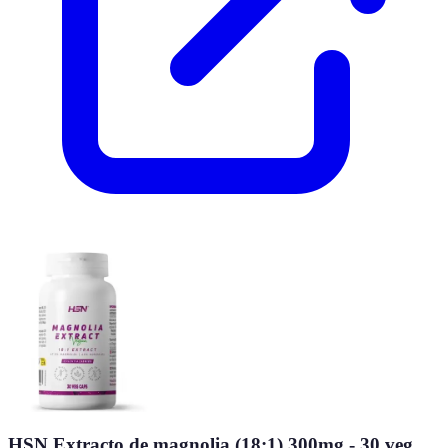
HSN Extracto de magnolia (18:1) 300mg - 30 veg