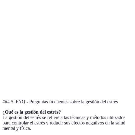
Técnica
Efectividad
Facilidad de implementación
C
Mindfulness
Alta
Moderada
Ba
Ejercicio
Muy alta
Alta
Ba
físico
Técnicas de
Alta
Muy alta
Ba
respiración
Establecer
Alta
Alta
Ba
prioridades
### 5. FAQ - Preguntas frecuentes sobre la gestión del estrés
¿Qué es la gestión del estrés?
La gestión del estrés se refiere a las técnicas y métodos utilizados
para controlar el estrés y reducir sus efectos negativos en la salud
mental y física.